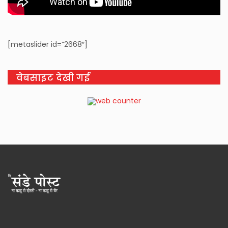
[metaslider id=”2668″]
वेबसाइट देखी गई