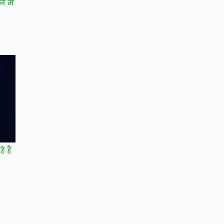
 में
 हैं