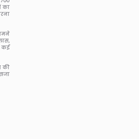
,700
ं का
करना
ामने
लास,
ें कई
ंग की
 सजा