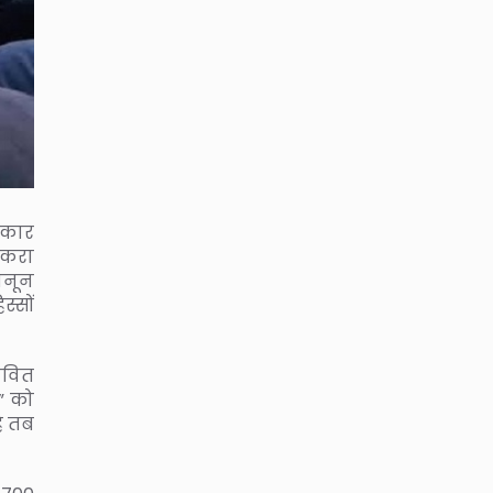
सरकार
 करा
ानून
स्सों
ावित
” को
है तब