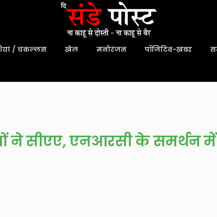
यां / चकल्लस
खेल
मनोरंजन
पॉजिटिव-खबर
स
ं ने सीएए, एनआरसी के समर्थन में