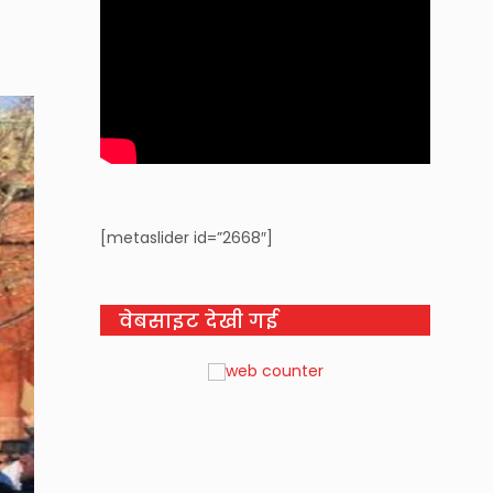
[metaslider id=”2668″]
वेबसाइट देखी गई