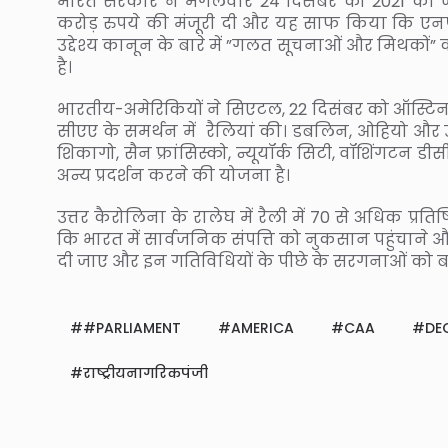
भारत सरकार ने मंगलवार 24 दिसंबर को 2021 की ज
करोड़ रुपये की मंजूरी दी और यह साफ किया कि एनप
उद्देश्य कानून के बारे में ”गलत सूचनाओं और मिथकों”
है।
भारतीय-अमेरिकियों ने सिएटल, 22 दिसंबर को ऑस्टिन 
सीएए के समर्थन में रैलियां की। डबलिन, ओहियो और उ
शिकागो, सैन फ्रांसिस्को, न्यूयॉर्क सिटी, वॉशिंगटन डी
अन्य प्रदर्शन करने की योजना है।
उत्तर कैरोलिना के रालेघ में रैली में 70 से अधिक प्रत
कि भारत में सार्वजनिक संपत्ति को नुकसान पहुंचाने 
दी जाए और इन गतिविधियों के पीछे के सरगनाओं को ब
#PARLIAMENT
AMERICA
CAA
DE
राष्ट्रीयनागरिकपंजी