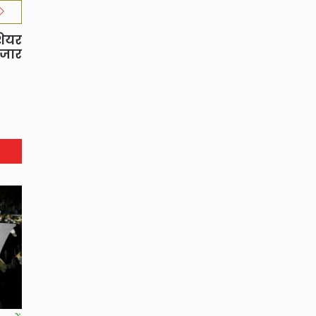
शेयर
ाजार