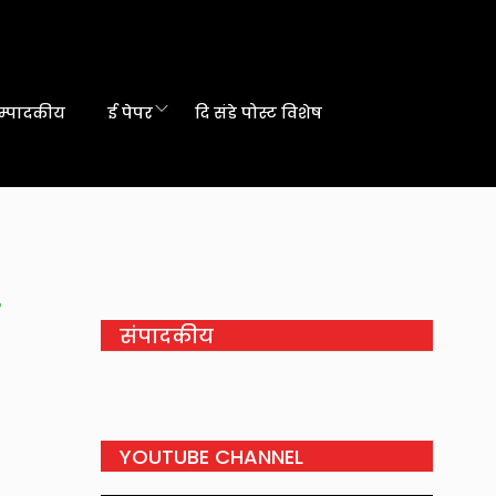
म्पादकीय
ई पेपर
दि संडे पोस्ट विशेष
संपादकीय
YOUTUBE CHANNEL