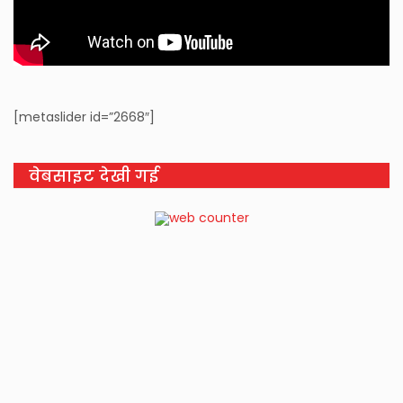
[metaslider id=”2668″]
वेबसाइट देखी गई