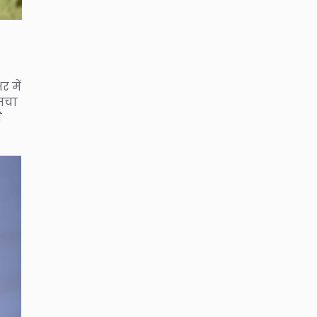
 में
 मचा
े