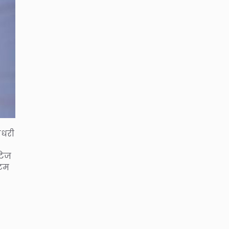
ौधरी
टेज
इटम