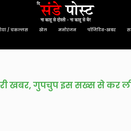
यां / चकल्लस
खेल
मनोरंजन
पॉजिटिव-खबर
स
ुरी खबर, गुपचुप इस सख्स से कर ल