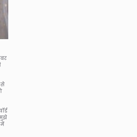
खबर
ी
से
ो
ॉर्ड
मुझे
ें