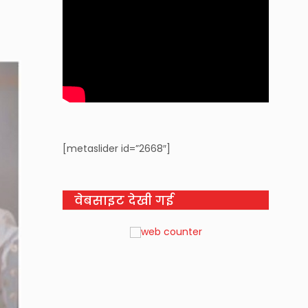
[metaslider id=”2668″]
वेबसाइट देखी गई