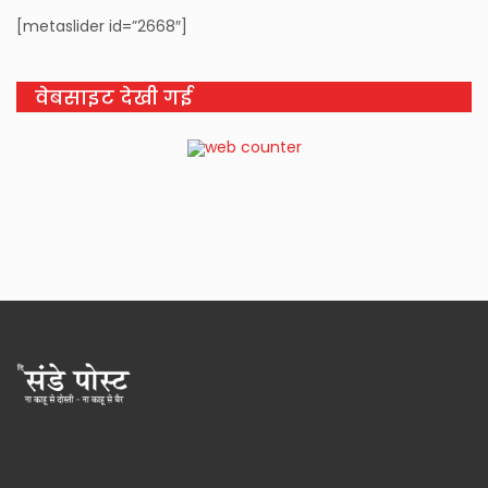
[metaslider id=”2668″]
वेबसाइट देखी गई