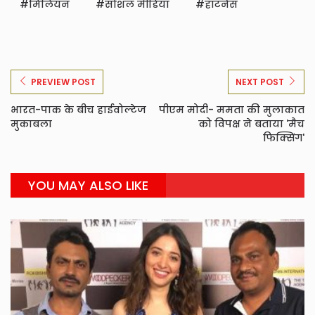
मिलियन
सोशल मीडिया
हॉटनेस
PREVIEW POST
NEXT POST
भारत-पाक के बीच हाईवोल्टेज
पीएम मोदी- ममता की मुलाकात
मुकाबला
को विपक्ष ने बताया 'मैच
फिक्सिंग'
YOU MAY ALSO LIKE