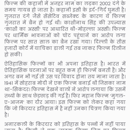
फिल्म की कहानी में अजहर नाम का लड़का 2002 दंगे के
समय गायब हो जाता है। कहानी इसी के इर्द-गिर्द घुमती है।
गुजरात दंगे जैसे सेंसेटिव सब्जेक्ट के कारण ये फिल्म
गुजरात में बैन हो गई थी। काशीनाथ सिंह की उपन्यास
‘काशी का अस्सी’ पर आधारित थी-मोहल्ला अस्सी। फिल्म
पर धार्मिक भावनाओं को चोट पहुंचाने का आरोप लगा
फिल्म पर सात साल का बैन रखा गया। दिल्ली के तीस
हजारी कोर्ट में याचिका डाली गई तब जाकर फिल्म रिलीज
हो सकी।
ऐतिहासिक फिल्मों का भी अपना इतिहास है। भारत में
ऐतिहासिक घटनाओं पर बहुत कम ही फिल्में बनती हैं। और
अगर बन भी गईं तो उस पर विवाद होना तय माना जाता है।
1941 में सोहराब मोदी ने एक फिल्म बनाई थी जिसका नाम
था-सिकंदर। फिल्म देखने वालों ने आरोप लगाया कि उसमें
तथ्यों के साथ छेड़छाड़ की गई है। फिर महान फिल्म ‘मुगल-
ए-आजम’ का दौर आया। इस फिल्म को लेकर कहा गया
कि जो किरदार इतिहास में है नहीं उनका चित्रण किया गया
है।
अनारकली के किरदार को इतिहास के पन्नों में नहीं पाया