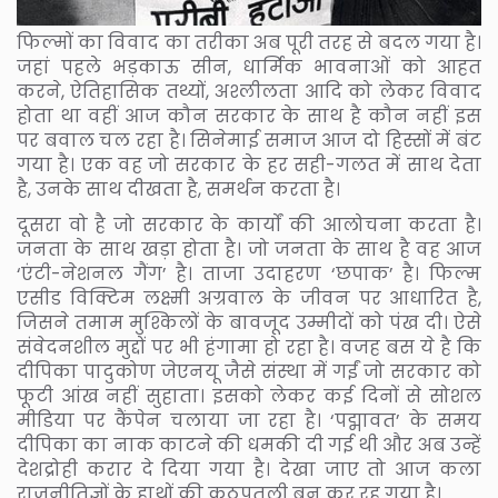
फिल्मों का विवाद का तरीका अब पूरी तरह से बदल गया है।
जहां पहले भड़काऊ सीन, धार्मिक भावनाओं को आहत
करने, ऐतिहासिक तथ्यों, अश्लीलता आदि को लेकर विवाद
होता था वहीं आज कौन सरकार के साथ है कौन नहीं इस
पर बवाल चल रहा है। सिनेमाई समाज आज दो हिस्सों में बंट
गया है। एक वह जो सरकार के हर सही-गलत में साथ देता
है, उनके साथ दीखता है, समर्थन करता है।
दूसरा वो है जो सरकार के कार्यों की आलोचना करता है।
जनता के साथ खड़ा होता है। जो जनता के साथ है वह आज
‘एंटी-नेशनल गैंग’ है। ताजा उदाहरण ‘छपाक’ है। फिल्म
एसीड विक्टिम लक्ष्मी अग्रवाल के जीवन पर आधारित है,
जिसने तमाम मुश्किलों के बावजूद उम्मीदों को पंख दी। ऐसे
संवेदनशील मुद्दों पर भी हंगामा हो रहा है। वजह बस ये है कि
दीपिका पादुकोण जेएनयू जैसे संस्था में गईं जो सरकार को
फूटी आंख नहीं सुहाता। इसको लेकर कई दिनों से सोशल
मीडिया पर कैंपेन चलाया जा रहा है। ‘पद्मावत’ के समय
दीपिका का नाक काटने की धमकी दी गई थी और अब उन्हें
देशद्रोही करार दे दिया गया है। देखा जाए तो आज कला
राजनीतिज्ञों के हाथों की कठपुतली बन कर रह गया है।