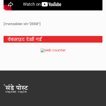
[metaslider id=”2668″]
वेबसाइट देखी गई