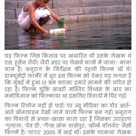
यह फिल्म जिस किताब पर आधारित थी उसके लेखक थे
एस. हुसैन जैदी। जैदी अंडर पर लेखने वालों में जाना- माना
नाम है। अनुराग के निर्देशन की पहली फिल्म थी ये।
डाक्यूमेंट्री फार्मेट में शुट इस फिल्म को देकर यह लगता है
कि मुंबई में हुआ 13 बम ब्लास्ट हमारे सामने की घटित हो
रहा है। फिल्म चूंकि बाबरी मस्जिद विध्वंस के बाद का
मनोविज्ञान को फिल्माया था इसलिए विवादों में घिर गई।
फिल्म रिलीज नहीं हो पाई। पर न्यू मीडिया का दौर आते-
आते ऑनलाइन देखी जाने वाली फिल्म बन गई। अनुराग
का विवादों से अच्छा-खासा नाता रहा है जिसका उदाहरण
‘गुलाल’, ‘देव डी’, ‘गैग्स ऑफ वासेपुर’, ‘बॉम्बे वॉलवेट’ जैसी
फिल्में हैं। ‘वाटर’ 2005 में आई थी। इसके पटकथा लेखक