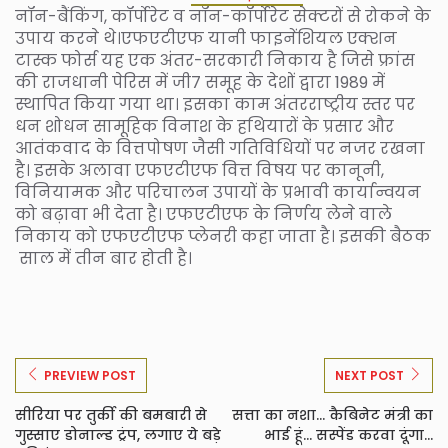
नॉन-बैंकिंग, कॉर्पोरेट व नॉन-कॉर्पोरेट सेक्टरों से रोकने के
उपाय करने थे।एफएटीएफ यानी फाइनेंशियल एक्शन
टास्क फोर्स यह एक अंतर-सरकारी निकाय है जिसे फ्रांस
की राजधानी पेरिस में जी7 समूह के देशों द्वारा 1989 में
स्थापित किया गया था। इसका काम अंतरराष्ट्रीय स्तर पर
धन शोधन सामूहिक विनाश के हथियारों के प्रसार और
आतंकवाद के वित्तपोषण जैसी गतिविधियों पर नजर रखना
है। इसके अलावा एफएटीएफ वित्त विषय पर कानूनी,
विनियामक और परिचालन उपायों के प्रभावी कार्यान्वयन
को बढ़ावा भी देता है। एफएटीएफ के निर्णय लेने वाले
निकाय को एफएटीएफ प्लेनरी कहा जाता है। इसकी बैठक
साल में तीन बार होती है।
PREVIEW POST
NEXT POST
सीरिया पर तुर्की की बमबारी से
सत्ता का नशा... कैबिनेट मंत्री का
गुस्साए डोनाल्ड ट्रंप, लगाए ये बड़े
भाई हूं... सस्पेंड करवा दूंगा...