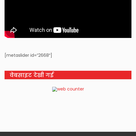
[metaslider id=”2668″]
वेबसाइट देखी गई