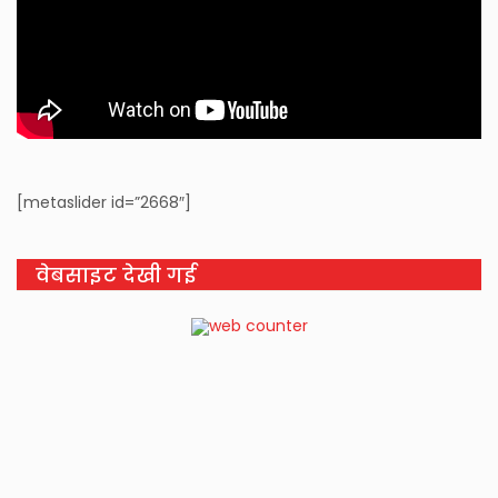
[metaslider id=”2668″]
वेबसाइट देखी गई