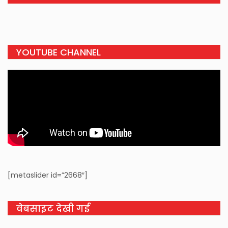
YOUTUBE CHANNEL
[metaslider id=”2668″]
वेबसाइट देखी गई