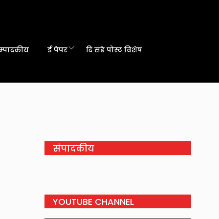
म्पादकीय
ई पेपर
दि संडे पोस्ट विशेष
संपादकीय
YOUTUBE CHANNEL