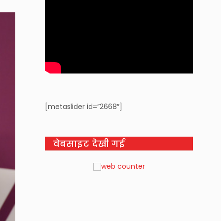
[metaslider id=”2668″]
वेबसाइट देखी गई