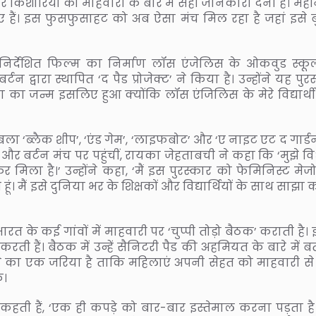
 किशोरियों को माहवारी के बारे में सही जानकारी देना है। मही
ए हैं। इस फुसफुसाहट को अब ऐसा मंच मिल रहा है जहां इसे ब
निर्देशित फिल्म का निर्माण लॉस एंजेलिस के ओकवुड स्कू
न द्वारा स्थापित ‘द पैड प्रोजेक्ट’ ने किया है। उन्होंने यह पुर
 का जन्म इसलिए हुआ क्योंकि लॉस एंजिलिस के मेरे विद्यार्थ
ला ‘ब्लैक शीप’, ‘एंड गेम’, ‘लाइफबोट’ और ‘ए नाइट एट द गार्ड
र बर्टन मंच पर पहुंचीं, रायका जेहताबची ने कहा कि ‘मुझे विश
िला है।’ उन्होंने कहा, ‘मैं इस पुरस्कार को फेमिनिस्ट मेजो
 मैं इसे दुनिया भर के शिक्षकों और विद्यार्थियों के साथ साझा
 भारत के कई गांवों में माहवारी पर ‘चुप्पी तोड़ो बैठक’ कराती है। 
ती हैं। बैठक में उन्हें सैनिटरी पैड की अहमियत के बारे में 
तोड़ने का एक जरिया है ताकि महिलाएं अपनी सेहत को माहवारी से
ं।
गा कहती हैं, ‘एक ही कपड़े को बार-बार इस्तेमाल करना पड़ता ह