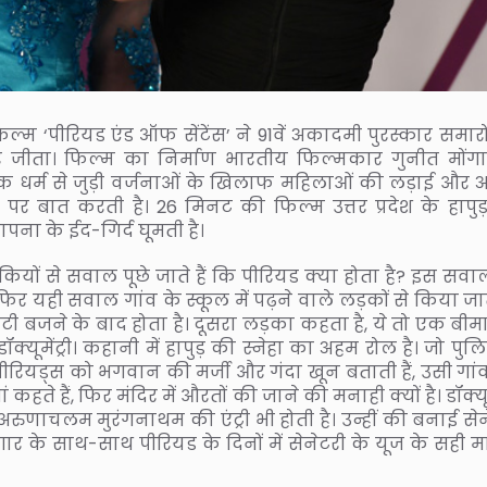
्म ‘पीरियड एंड ऑफ सेंटेंस’ ने 91वें अकादमी पुरस्कार समारोह
पुरस्कार जीता। फिल्म का निर्माण भारतीय फिल्मकार गुनीत मोंग
ासिक धर्म से जुड़ी वर्जनाओं के खिलाफ महिलाओं की लड़ाई और
पर बात करती है। 26 मिनट की फिल्म उत्तर प्रदेश के हापु
पना के ईद-गिर्द घूमती है।
ियों से सवाल पूछे जाते हैं कि पीरियड क्या होता है? इस सवा
फिर यही सवाल गांव के स्कूल में पढ़ने वाले लड़कों से किया जात
ंटी बजने के बाद होता है। दूसरा लड़का कहता है, ये तो एक बीमा
डॉक्यूमेंट्री। कहानी में हापुड़ की स्नेहा का अहम रोल है। जो पुलि
ं पीरियड्स को भगवान की मर्जी और गंदा खून बताती हैं, उसी गा
हते हैं, फिर मंदिर में औरतों की जाने की मनाही क्यों है। डॉक्यूमे
ुणाचलम मुरंगनाथम की एंट्री भी होती है। उन्हीं की बनाई सेन
ार के साथ-साथ पीरियड के दिनों में सेनेटरी के यूज के सही म