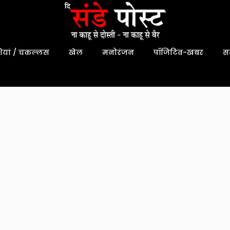
यां / चकल्लस
खेल
मनोरंजन
पॉजिटिव-खबर
स