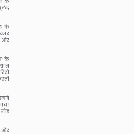
ने के
ुलंद
ल के
स्कार
ी और
न’ के
्वास
रिटी
 करती
इनमें
बताया
 जोड़
ै और