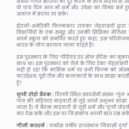
संबंधी गलत भ्रांतियों को दूर करने के साथ महिलाओं और
वो पांच दिन आज भी शर्म और उपेक्षा का विषय बने हु
आवाज में बदला जा सके।
ईरानी-अमेरिकी फिल्मकार रायका जेहताबची द्वारा 
विद्यार्थियों के एक समूह और उनकी शिक्षिका मेलिसा बर्ट
अपने स्कूल को समर्पित करते हुए कहा, ‘इस परियोजना
भारत के लोग बदलाव लाना चाहते हैं।’
इस पुरस्कार के लिए ‘पीरियड एंड ऑफ सेंटेंस’ का मुकाब
साथ था। इस पुरस्कार को लेने के लिए रेका जेहताबची औ
नहीं हो रहा कि मासिक धर्म पर बनी फिल्म को ऑस्कर म
फाउंडेशन, पूरी टीम और कलाकारों के साथ साझा करती हूं।
हूं।’
चुप्पी तोड़ो बैठक :
दिल्ली स्थित स्वयंसेवी संस्था ‘गूंज’
गांव की महिलाएं माहवारी से जुड़े अपने अनुभव साझा कर
जाता है। ये बैठक माहवारी से जुड़ी शर्म और चुप्पी 
कर देख सकें और इस पर निःसंकोच अपनी बात रख सके
गीली कतरनें :
पच्चीस वर्षीय राजस्थान निवासी दुर्