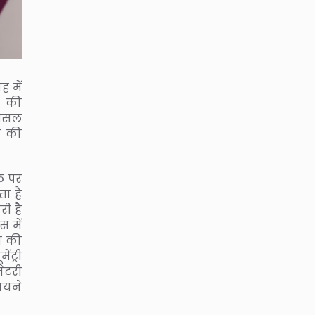
 में
ा की
 असल
ड़ की
ल पर
ा है
री है
स में
ंव की
ंट्री
ेटरी
ायने