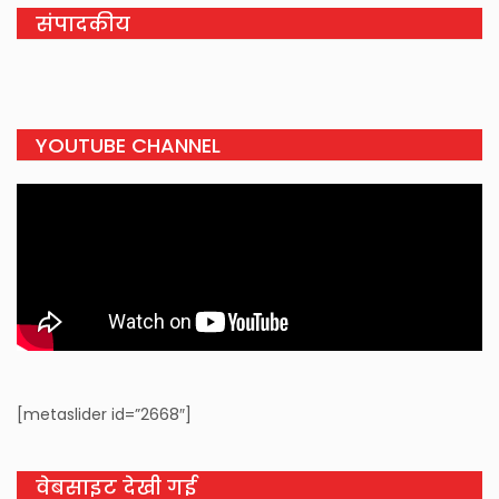
संपादकीय
YOUTUBE CHANNEL
[metaslider id=”2668″]
वेबसाइट देखी गई