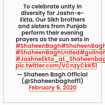
To celebrate unity in
diversity for Jashn-e-
Ekta, Our Sikh brothers
and sisters from Punjab
perform their evening
prayers as the sun sets in
#ShaheenBagh
#ShaheenBagh
#ShaheenBaghUnited
#golina
#JashneEkta_at_Shaheenba
pic.twitter.com/VCnzyCkK51
— Shaheen Bagh Official
(@Shaheenbaghoff1)
February 6, 2020