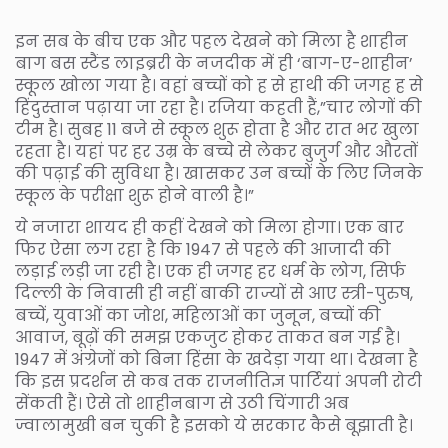
इन सब के बीच एक और पहल देखने को मिला है शाहीन
बाग बस स्टैंड लाइब्ररी के नजदीक में ही ‘बाग-ए-शाहीन’
स्कूल खोला गया है। वहां बच्चों को ह से हाथी की जगह ह से
हिंदुस्तान पढ़ाया जा रहा है। रजिया कहती हैं,”चार लोगों की
टीम है। सुबह 11 बजे से स्कूल शुरू होता है और रात भर खुला
रहता है। यहां पर हर उम्र के बच्चे से लेकर बुजुर्ग और औरतों
की पढ़ाई की सुविधा है। खासकर उन बच्चों के लिए जिनके
स्कूल के परीक्षा शुरू होने वाली है।”
ये नजारा शायद ही कहीं देखने को मिला होगा। एक बार
फिर ऐसा लग रहा है कि 1947 से पहले की आजादी की
लड़ाई लड़ी जा रही है। एक ही जगह हर धर्म के लोग, सिर्फ
दिल्ली के निवासी ही नहीं बाकी राज्यों से आए स्त्री-पुरुष,
बच्चें, युवाओं का जोश, महिलाओं का जुनून, बच्चों की
आवाज, बूढ़ों की समझ एकजुट होकर ताकत बन गई है।
1947 में अंग्रेजों को बिना हिंसा के खदेड़ा गया था। देखना है
कि इस प्रदर्शन से कब तक राजनीतिज्ञ पार्टियां अपनी रोटी
सेंकती हैं। ऐसे तो शाहीनबाग से उठी चिंगारी अब
ज्वालामुखी बन चुकी है इसको ये सरकार कैसे बूझाती है।