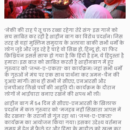
‘नेकी की राह पे तू चल रब्बा रहेगा तेरे संग’ इस गाने को
सच साबित कर रही है शाहीन बाग का विरोध प्रदर्शन। जिस
तरह से वहां मुस्लिम समुदाय के अलावा बाकी सभी धर्मों के
लोग जुड़े और जुड़ रहे हैं चाहे वो सिख हो, हिन्दू हो, या फिर
क्रिश्चियन इससे साफ हो गया है कि हिंदी हैं हम, ये हिंदुस्तां है
हमारा। इस बात को साबित करती है शाहीनबाग में हुए
गुरुवार को ‘जश्न-ए-एकता’ का कार्यक्रम। जहां सभी धर्मों
के गुरुओं ने मंच पर एक साथ प्रार्थना कर अमन-चैन की
दुआएं मांगीं। साथ ही सभी ने सीएए, एनआरसी और
एनपीआर लिखे पर्चों की आहुति दी। कार्यक्रम के दौरान
लोगों ने भाईचारा बनाए रखने की शपथ भी ली।
शाहीन बाग में 54 दिन से सीएए-एनआरसी के खिलाफ
प्रदर्शन में कल गुरुवार को ‘मजहब नहीं सिखाता आपस में
बैर रखना’ के तरानों से गूंज रहा था। ‘जश्न-ए-एकता’
कार्यक्रम का आयोजन किया गया। इसका उद्देश्य वर्तमान
समय में देश में फैले डर और हिंसा के माहौल को खत्म कर