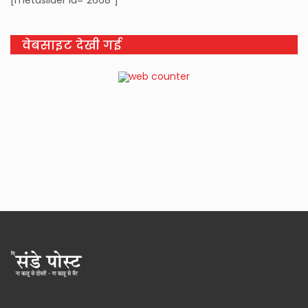
[metaslider id=”2668″]
वेबसाइट देखी गई