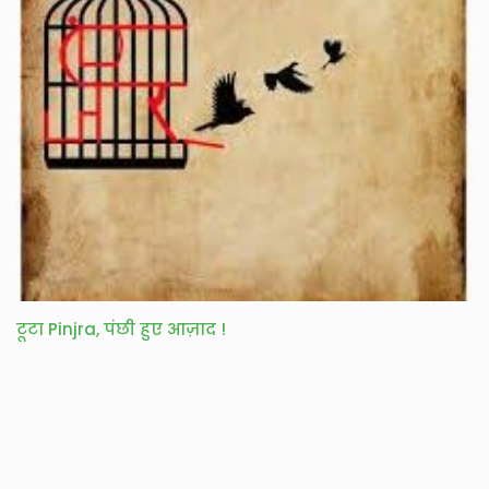
टूटा Pinjra, पंछी हुए आज़ाद !