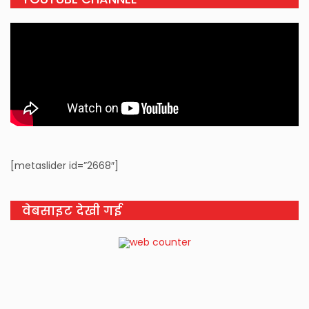
[metaslider id=”2668″]
वेबसाइट देखी गई