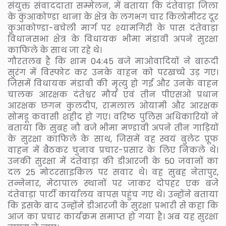
संयुक्त संवाददाता सम्मेलन, में बताया कि दंतेवाड़ा जिला
के कुंआकोण्डा थाना के क्षेत्र के लगभग चार किलोमीटर दूर
कुआकोण्डा-बचेली मार्ग पर श्यामगिरी के पास दंतेवाड़ा
विधानसभा क्षेत्र के विधायक भीमा मंडावी अपने सुरक्षा
काफिले के साथ जा रहे थे।
गौरतलब है कि शाम 04:45 बजे माओवादियों ने बारूदी
सुरंग में विस्फोट कर उनके वाहन को परखच्चे उड़ गए।
जिसमें विधायक मंडावी की मृत्यु हो गई और उनके वाहन
चालक आरक्षक दंतेश्वर मौर्य एवं तीन पीएसओ प्रधान
आरक्षक छगन कुलदीप, रामलाल ओयामी और आरक्षक
सोमडू कवासी शहीद हो गए। वरिष्ठ पुलिस अधिकारियों ने
बताया कि सुबह नौ बजे भीमा मण्डावी अपने तीन गाड़ियों
के सुरक्षा काफिले के साथ, जिसमें वह स्वयं बुलेट प्रूफ
वाहन में बैठकर चुनाव प्रचार-प्रसार के लिए निकले थे।
उनकी सुरक्षा में दंतेवाड़ा की डीआरजी के 50 जवानों का
दल 25 मोटरसाइकिल पर सवार थे। वह सुबह नेतापुर,
तन्नेनार, मेटापाल स्थानों पर जाकर दोपहर एक बजे
दंतेवाड़ा पार्टी कार्यालय वापस पहुंच गए थे। उन्होंने बताया
कि इसके बाद उन्होंने डीआरजी के सुरक्षा प्रभारी से कहा कि
आज का प्रचार कार्यक्रम समाप्त हो गया है। अब यह सुरक्षा