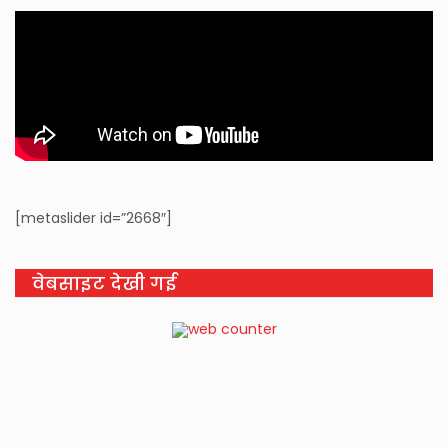
[metaslider id=”2668″]
वेबसाइट देखी गई