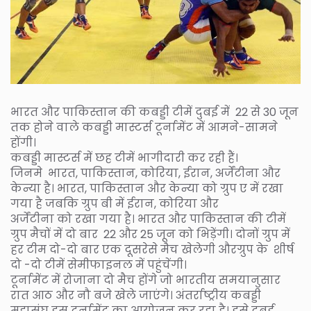
भारत और पाकिस्तान की कबड्डी टीमें दुबई में 22 से 30 जून
तक होने वाले कबड्डी मास्टर्स टूर्नामेंट में आमने-सामने
होंगी।
कबड्डी मास्टर्स में छह टीमें भागीदारी कर रही हैं।
जिनमे भारत, पाकिस्तान, कोरिया, ईरान, अर्जेंटीना और
केन्या है। भारत, पाकिस्तान और केन्या को ग्रुप ए में रखा
गया है जबकि ग्रुप बी में ईरान, कोरिया और
अर्जेंटीना को रखा गया है। भारत और पाकिस्तान की टीमें
ग्रुप मैचों में दो बार 22 और 25 जून को भिड़ेंगी। दोनों ग्रुप में
हर टीम दो-दो बार एक दूसरेसे मैच खेलेगी औरग्रुप के शीर्ष
दो -दो टीमें सेमीफाइनल में पहुंचेंगी।
टूर्नामेंट में रोजाना दो मैच होंगे जो भारतीय समयानुसार
रात आठ और नौ बजे खेले जाएंगे। अंतर्राष्ट्रीय कबड्डी
महासंघ इस टूर्नामेंट का आयोजन कर रहा है। इसे दुबई