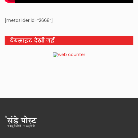
[metaslider id=”2668″]
वेबसाइट देखी गई