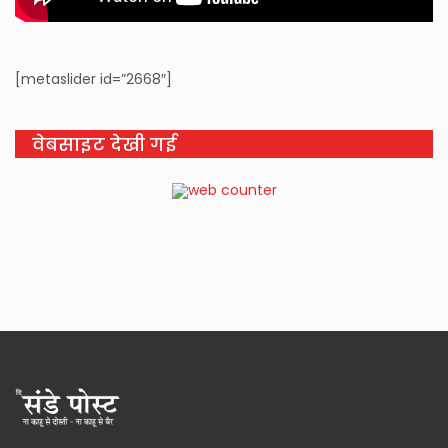
[metaslider id=”2668″]
वेबसाइट देखी गई