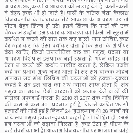
आए हैं। पीएम भारतीय जनता पार्टी के कॉडर को भी संयमित
आचरण, अनुकरणीय आचरण की सलाह देते हैं। कभी-कभी
वे बेहद क्रुद्ध भी हो जाते हैं। पार्टी के वरिष्ठ नेता कैलाश
विजयवर्गीय के विधायक बेटे आकाश के आचरण पर तो
पीएम बेहद खिन्न हो उठे। इतने खिन्न कि पार्टी की एक
बैठक में उन्होंने इस प्रकार के आचरण को किसी भी सूरत में
बर्दाश्त न करने की बात तक कह डाली। जरा सोचिए, कुछ
देर ठहर कर, कि ऐसा क्योंकर होता है कि सत्ता के शीर्ष पर
बैठा व्यक्ति, किसी राजनीतिक दल का प्रमुख, घटना या
आचरण विशेष से इत्तेफाक नहीं रखता है, अपने कॉडर को
ऐसा न करने की कठोर ताकीद करता है, लेकिन उसके
कहे का प्रभाव शून्य नजर आता है। सर संघ चालक मोहन
भागवत जब मॉब लिंचिंग की घटनाओं को इक्का-दुक्का
कहते हैं तब इस बात का अर्थ ज्यादा साफ होता है। संघ
प्रमुख का बयान ऐसी वारदातों को अंजाम देने वालों की
हौसला अफजाई करता है। 2010 से 2017 तक मॉब लिंचिंग
की कम से कम 40 घटनाएं हुई हैं, जिनमें कथित 28 गौ
हत्यारों की मौतें हुई हैं जिनमें 24 मुसलमान थे। 28 जानों को
यदि संघ प्रमुख इक्का-दुक्का कहते हैं तो निश्चित ही इससे
इन घटनाओं को बढ़ावा मिलता है। कुछ ऐसा ही पीएम के
कड़े तेवरों का भी है। आकाश विजयवर्गीय पर भाजपा ने कोई