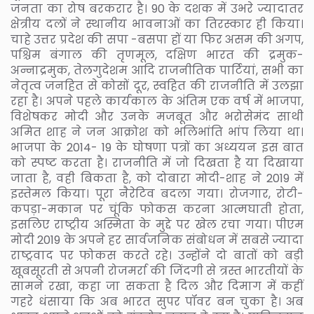
जनता का रोष बरकरार है। 90 के दशक में उभरे ज्यादातर
क्षेत्रीय दलों ने स्थानीय भावनाओं का तिरस्कार ही किया।
चाहे उत्तर प्रदेश की सपा -बसपा हों या फिर असम की अगप,
पश्चिम बंगाल की तृणमूल, दक्षिण भारत की द्रमुक-
अन्नाद्रमुक, तेलगुदेशम आदि राजनीतिक पार्टियां, सभी का
नेतृत्व जनहित से कोसों दूर, स्वहित की राजनीति में उलझा
रहा है। अपने पहले कार्यकाल के अंतिम एक वर्ष में भाजपा,
विशेषकर मोदी और उनके मजबूत और भरोसेमंद साथी
अमित शाह ने जन आक्रोश को भलिभांति भांप लिया था।
भाजपा के 2014- 19 के घोषणा पत्रों का अध्ययन इस बात
को स्पष्ट करता है। राजनीति में जो दिखता है या दिखाया
जाता है, वही बिकता है, को दोबारा मोदी-शाह ने 2019 में
इस्तेमल किया। पूरा नैरेटिव बदला गया। रोजगार, रोटी-
कपड़ा-मकान पर चूंकि फोकस करना आत्मघाती होता,
इसलिए राष्ट्रीय अस्मिता के मुद्दे पर खेल रचा गया। पीएम
मोदी 2019 के अपने हर सार्वजनिक संबोधन में सबसे ज्यादा
राष्ट्रवाद पर फोकस करते रहे। उन्होंने दो बातों को बड़ी
खूबसूरती से अपनी रोजमर्रा की जिंदगी से त्रस्त भारतीयों के
सामने रखा, कहा जा सकता है दिल और दिमाग में कहीं
गहरे धंसाया कि अब भारत सुपर पॉवर बन चुका है। अब