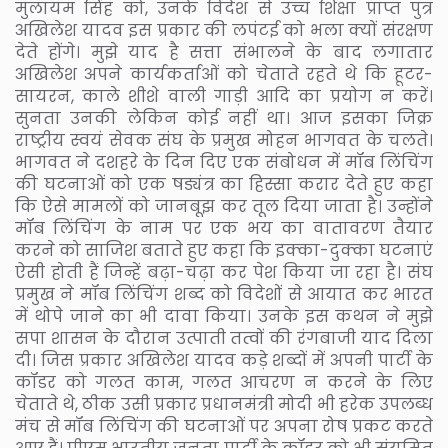
मुलायम सिंह को, उनके विदेश से उच्च शिक्षा प्राप्त पुत्र
अखिलेश यादव इस प्रकार की लपंटई को भला क्यों संरक्षण
देते होंगे। मुझे याद है सत्ता संभालने के बाद लगातार
अखिलेश अपने कार्यकर्ताओं को चेताते रहते थे कि हूटर-
सायरन, काले शीशे वाली गाड़ी आदि का प्रयोग न करें।
सुनता उनकी लेकिन कोई नहीं था। आज इसका जिक्र
राष्ट्रीय स्वयं सेवक संघ के प्रमुख मोहन भागवत के चलते।
भागवत ने दशहरे के दिन दिए एक संबोधन में मॉब लिंचिंग
की घटनाओं को एक षड्यंत्र का हिस्सा करार देते हुए कहा
कि ऐसे मामलों को जानबूझ कर तूल दिया जाता है। उन्होंने
मॉब लिंचिंग के नाम पर एक भय का वातावरण तैयार
करने को साजिश बताते हुए कहा कि इक्का-दुक्का घटनाएं
ऐसी होती हैं जिन्हें बढ़ा-चढ़ा कर पेश किया जा रहा है। संघ
प्रमुख ने मॉब लिंचिंग शब्द को विदेशों से आयात कर भारत
में थोपे जाने का भी दावा किया। उनके इस कथन ने मुझे
सपा शासन के दौरान उत्पाती तत्वों की रंगबाजी याद दिला
दी। जिस प्रकार अखिलेश यादव कड़े शब्दों में अपनी पार्टी के
कॉडर को गलत काम, गलत आचरण न करने के लिए
चेताते थे, ठीक उसी प्रकार प्रधानमंत्री मोदी भी हरेक उपलब्ध
मंच से मॉब लिंचिंग की घटनाओं पर अपना रोष प्रकट करते