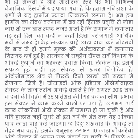
भी हो सकती है और शारीरिक स्तर पर भी। विभिन्न
वैज्ञानिक रिसर्च में यह पाया गया है कि हताशा-निराशा के
क्षणों में यह हार्मोन ज्यादा निकलने लगता है। अब इस
हार्मोन का संबंध वर्तमान में बढ़ रही हिंसक प्रवृत्ति से जोड़ा
जाए तो एक बात स्पष्ट नजर आती है कि समाज में लगातार
बढ़ रही हिंसा का कहीं न कहीं रिश्ता बेरोजगारी, आर्थिक
मंदी से जरूर है। केंद्र सरकार चाहे लाख दावा करे नोटबंदी
के बाद से ही हमारे मुल्क की अर्थव्यवस्था में लगातार
गिरावट दर्ज हुई है। सरकार ने राष्ट्रीय सैंपल सर्वे विभाग के
आंकड़े छुपाने का भरकस प्रयास किया, लेकिन वह इसमें
सफल हुई नहीं। हर सेक्टर से खबर निगेटिव है।
ऑटोमोबाइल क्षेत्र में पिछले दिनों लाखों की संख्या में
रोजगार छिने हैं। सोसाइटी ऑफ इंडियन ऑटोमोबाइल
सेक्टर के ताजातरीन आंकड़े बताते हैं कि अगस्त 2019 तक
वाहनां की बिक्री में 35 प्रतिशत की गिरावट का सीधा प्रभाव
इस सेक्टर में काम करने वालों पर पड़ा है। लगभग ढाई
लाख नौकरियां ऑटो सेक्टर में समाप्त हो जा चुकी हैं और
यदि हालात नहीं सुधरे तो इस वर्ष के अंत तक यह आंकड़ा
पांच लाख पार कर जाएगा। ‘द हिंदू’ अखबार के आंकड़े तो
बेहद भयावह हैं। इसके अनुसार लगभग 10 लाख नौकरियां
ऑटो सेक्टर में अगस्त तक गंवाई जा चुकी हैं। पिछले 45