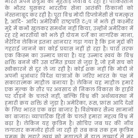
भारत अपने शत्रुओं को मुंहतोड़ जवाब दे रहा है। पाकिस्तान
के भीतर घुसकर भारतीय सेना आतंकी ठिकानों को
नेस्तनाबूद कर रही है। पूरा विश्व मोदी डिप्लोमेसी से चमत्कृत
है, आदि- आदि। अमेरिकी राष्ट्रपति टं्रप ने भले ही कश्मीर
मुद्दे में कभी खुलकर समर्थन नहीं किया, उन्होंने अमेरिका में
रह रहे भारतीयों को भले ही दोयम दर्जे का नागरिक माना,
नैरेटिव लेकिन इतना शानदार गढ़ा गया है कि इन मुद्दों की
गहराई जानने का कोई प्रयास नहीं हो रहा है। चारों तरफ
एक किस्म का उन्माद छाया है। यह उन्माद स्वयं के विश्व
शक्ति बनने की उस दमित इच्छा से जुड़ा है, जो हमें सच को
स्वीकारने से दूर ले जा रही है। कोई शक नहीं कि मोदी ने
अपनी धुआंधार विदेश यात्राओं के जरिए भारत के पक्ष में
सकारात्मक माहौल बनाया है। लेकिन यह माहौल हमारे
एक मुल्क के तौर पर अवसाद से निकल विकास के हाईवे
पर दौड़ने के चलते नहीं, बल्कि विश्व की अर्थव्यवस्था में
हमारी क्रय शक्ति से जुड़ा है। अमेरिका, रूस, फ्रांस आदि देशों
के लिए भारत एक बड़ा बाजार है। विशेषकर सैन्य सामानों
का बाजार। व्यापारिक हितों के चलते हमारा महत्व विश्व में
बढ़ा है। लेकिन यह कृत्रिम है। सोचिए जब घर की नींव
लगातार कमजोर होती जा रही हो तब कब तक हम कृत्रिम
चमक के सहारे स्वयं को मुगालते में डाल सच्चाई से मुंह