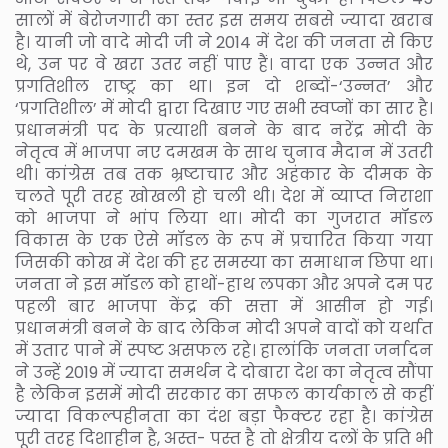
सालों में बेरोजगारी का स्तर इस समय सबसे ज्यादा खराब
है। यानी जो वादे मोदी जी ने 2014 में देश की जनता से किए
थे, उन पर वे खरा उतर नहीं पाए हैं। वादा एक उन्नत और
प्रगतिशील राष्ट्र का था। इन दो शब्दों-‘उन्नत’ और
‘प्रगतिशील’ में मोदी द्वारा दिखाए गए सभी स्वप्नों का सार है।
प्रधानमंत्री पद के प्रत्याशी बनने के बाद नरेंद्र मोदी के
नेतृत्व में भाजपा नए दमखम के साथ चुनाव मैदान में उतरी
थी। कांग्रेस तब तक भ्रष्टाचार और अहंकार के दीमक के
चलते पूरी तरह खोखली हो चली थी। देश में व्याप्त निराशा
को भाजपा ने भांप लिया था। मोदी का गुजरात मॉडल
विकास के एक ऐसे मॉडल के रूप में प्रचारित किया गया
जिसकी कोख में देश की हर समस्या का समाधान छिपा था।
जनता ने इस मॉडल को हाथों-हाथ लपका और अपने दम पर
पहली बार भाजपा केंद्र की सत्ता में आसीन हो गई।
प्रधानमंत्री बनने के बाद लेकिन मोदी अपने वादों को यर्थात
में उतार पाने में स्पष्ट असफल रहे। हालांकि जनता जर्नादन
ने उन्हें 2019 में ज्यादा समर्थन दे दोबारा देश का नेतृत्व सौंपा
है लेकिन इसमें मोदी सरकार का सफल कार्यकाल से कहीं
ज्यादा विकल्पहीनता का दंश बड़ा फैक्टर रहा है। कांग्रेस
पूरी तरह दिशाहीन है, अस्त- पस्त है तो क्षेत्रीय दलों के प्रति भी