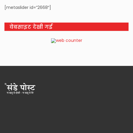
[metaslider id=”2668″]
वेबसाइट देखी गई