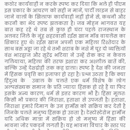
कठोर कार्यवाही न करके स्पष्ट कर दिया कि भले ही पीएम
इस प्रकार के आचरण को सही न मानें, पार्टी लाइन से बाहर
जाने वालों के खिलाफ कार्यवाही नहीं होने से, कथनी और
करनी का भेद स्पष्ट झलकता है। जब मोहन भागवत यह
बात कह रहे थे तब से कुछ ही घंटा पहले राजस्थान के
अलवर जिले के नूंह शहरवासी रईस खान मॉब वायलेंस का
शिकार हुए थे। रईस खान अपनी एक महिला रिश्तेदार के
साथ बस अड्डा जा रहे थे तभी शराब के नशे में चूर दो व्यक्तियों
वंश भारद्वाज और सुरेंद्र भटिया ने उन्हें रोक कर न केवल
गलियाया, महिला की तरफ इशारा कर अश्लील बातें की,
बल्कि उन्हें देशद्रोही तक कह डाला। स्पष्ट है देश की जनता
में हिंसक प्रवृत्ति का इजाफा हो रहा है। प्रश्न उठता है कि क्या
हिंदुत्व के उबाल के चलते एक धर्म विशेष के लोग
अल्पसंख्यक समाज के प्रति ज्यादा हिंसक हो रहे हैं या फिर
इसके अन्य कारण, धर्म से इत्तर कारण भी हैं। हिंसा मूलतः
किसी भी प्रकार की निराशा, हताशा से उपजती है। हताशा,
निराशा हमारे दिमाग के उन हार्मोंस को सक्रिय कर देती है
जिनके चलते मनुष्य हिंसक हो उठता है। टेस्टोस्टेरोन हार्मोन
यदि अधिक मात्रा में सक्रिय हो तो मनुष्य में हिंसा की
भावना जोर पकड़ने लगती है। यह भावना विचार के स्तर पर