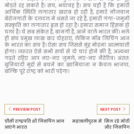
मोड़ते रह सकते हैं। सच, भयावह है। सच यही है कि हमारी
आर्थिक स्थिति लगातार खराब हो रही है, हमारे नौजवान
बेरोजगारी के दलदल में धंसते जा रहे हैं, हमारी गंगा-जमुनी
संस्कृति का लगातार हृस हो रहा है। हमारा समाज हिंसक हो
चला है। ये सब संकेत हैं, बानगी हैं, आने वाले भारत की। भले
ही संघ प्रमुख लाख बार दोहराएं, लेकिन मॉब लिंचिंग आज
के भारत का सच है। ऐसा सच जिससे मुंह मोड़ना आत्मघाती
होगा। जरूरत ऐसे सभी सचों से दो चार होने की है, अन्यथा
गढ़ते रहिए आप नए-नए जुमले, नए-नए नैरेटिव। अंततः
बुनियादी मुद्दों से बचने का खामियाजा न केवल भाजपा,
बल्कि पूरे राष्ट्र को भारी पड़ेगा।
PREVIEW POST
NEXT POST
चीनी राष्ट्रपति शी जिनपिंग आज
महाबलीपुरम में मिल रहे मोदी
आएंगे भारत
और जिनपिंग