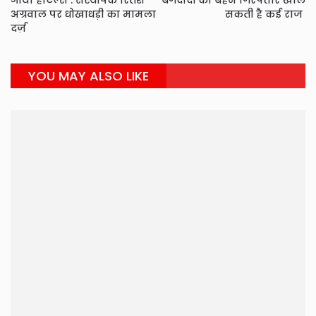
ओयो होटल्स : संस्थापक रितेश
बगदादी की बहन गिरफ्तार खोल
अग्रवाल पर धोखाधड़ी का मामला
सकती है कई राज
दर्ज़
YOU MAY ALSO LIKE