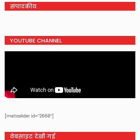
संपादकीय
YOUTUBE CHANNEL
[metaslider id=”2668″]
वेबसाइट देखी गई