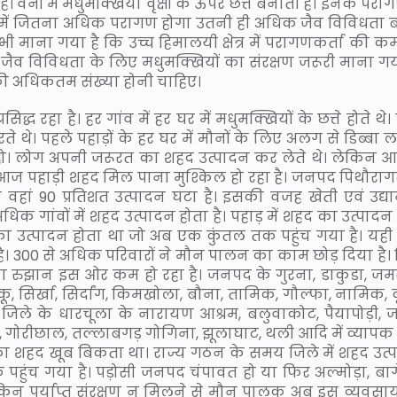
नों में मधुमक्खियां वृक्षों के ऊपर छत्ते बनाती हैं। इनके परा
वनों में जितना अधिक परागण होगा उतनी ही अधिक जैव विविधता 
 भी माना गया है कि उच्च हिमालयी क्षेत्र में परागणकर्ता की क
। जैव विविधता के लिए मधुमक्खियों का संरक्षण जरूरी माना गया
की अधिकतम संख्या होनी चाहिए।
ध रहा है। हर गांव में हर घर में मधुमक्खियों के छत्ते होते थे
 थे। पहले पहाड़ों के हर घर में मौनों के लिए अलग से डिब्बा 
हो। लोग अपनी जरूरत का शहद उत्पादन कर लेते थे। लेकिन आ
 आज पहाड़ी शहद मिल पाना मुश्किल हो रहा है। जनपद पिथौराग
ा था वहां 90 प्रतिशत उत्पादन घटा है। इसकी वजह खेती एवं उद्या
धिक गांवों में शहद उत्पादन होता है। पहाड़ में शहद का उत्पादन
ा उत्पादन होता था जो अब एक कुंतल तक पहुंच गया है। यही
है। 300 से अधिक परिवारों ने मौन पालन का काम छोड़ दिया है। 
का रुझान इस ओर कम हो रहा है। जनपद के गुरना, डाकुडा, जमर
ू, सिर्खा, सिर्दांग, किमखोला, बौना, तामिक, गौल्फा, नामिक, 
। जिले के धारचूला के नारायण आश्रम, बलुवाकोट, पैयापोड़ी, जम
ू, गोरीछाल, तल्लाबगड़ गोगिना, झूलाघाट, थली आदि में व्यापक म
ां का शहद खूब बिकता था। राज्य गठन के समय जिले में शहद उत्
ुंच गया है। पड़ोसी जनपद चंपावत हो या फिर अल्मोड़ा, बागेश
िन पर्याप्त संरक्षण न मिलने से मौन पालक अब इस व्यवसा