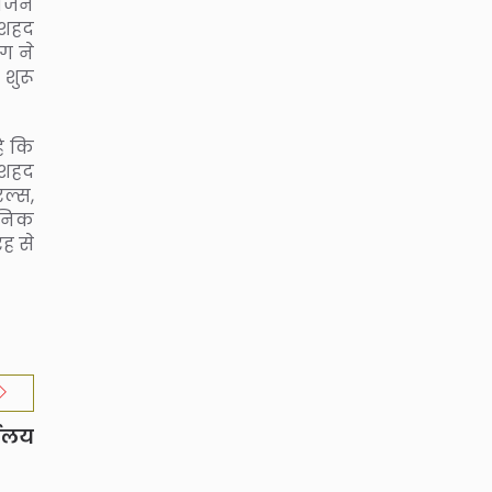
भोजन
 शहद
ाग ने
 शुरू
ै कि
 शहद
ल्स,
ायनिक
रह से
यालय