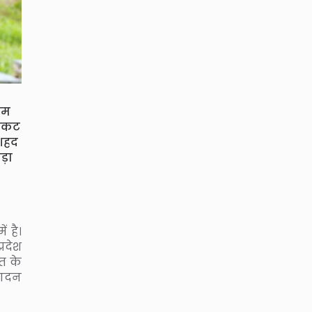
हम
संकट
 शहद
बड़ा
 है।
रदेश
त के
पादन