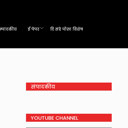
म्पादकीय
ई पेपर
दि संडे पोस्ट विशेष
संपादकीय
YOUTUBE CHANNEL