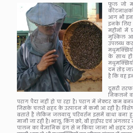
फूल जो मध
कीटनाशकों 
आग भी इनक
इनके लिए भ
महीनों में
मुश्किल आ
उपलब्ध कर
मधुमक्खिय
के साथ ही
मधुमक्खियो
दम तोड़ जाती
है कि वह इ
दूसरी तरफ 
निकलने वाल
पराग पैदा नहीं हो पा रहा है। पराग में नेक्टर कम ब
जिसके चलते शहद के उत्पादन में कमी आ रही है। विशे
बताते हैं लेकिन जलवायु परिवर्तन इसमें बाधा बना हुआ
मानी जा रही है। भालू, किंग क्रो, बी हाईपर एवं अंगला
पालन का वैज्ञानिक ढंग से न किया जाना भी शहद उत्प