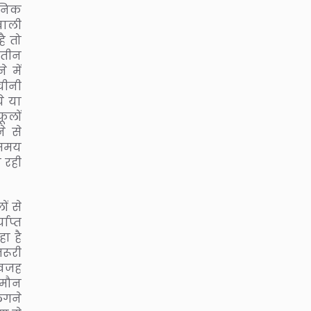
यनिक
वाली
ै तो
 तीन
 में
चीनी
े या
ूलों
े से
असमय
ो रही
ं से
ाप्त
ा है
रूरी
ी वजह
ं मौन
लगने