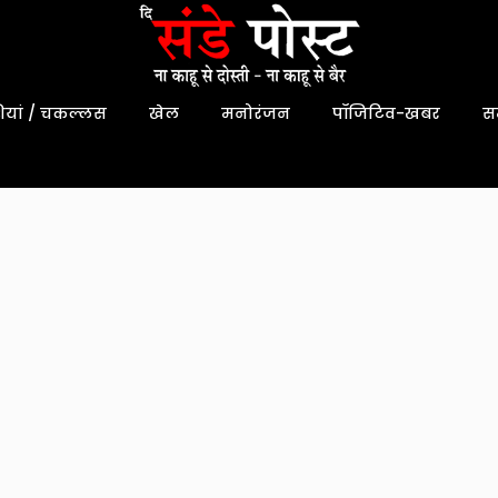
यां / चकल्लस
खेल
मनोरंजन
पॉजिटिव-खबर
स