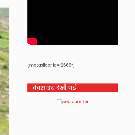
[metaslider id=”2668″]
वेबसाइट देखी गई