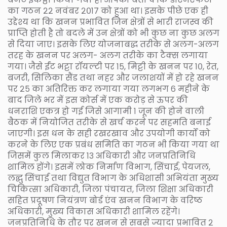
का गठन २२ नवंबर २०१७ को हुआ था। इसके पीछे एक ही
उद्देश्य था कि खनन प्रभावित जिन क्षेत्रों से भारी राजस्व की
प्राप्ति होती है तो बदले में उन क्षेत्रों को भी कुछ ना कुछ अलग
से दिया जाए। इसके लिए योजनाबद्ध तरीके से अलग-अलग
तरह के खनन पर अलग- अलग तरीके का टैक्स लगाया
गया। जैसे ईंट भट्टा रॉयल्टी पर १५, मिट्टी के खनन पर १०, रेत,
बजरी, सिलिका सैंड तथा नहर और जलाशयों में हो रहे खनन
पर २५ का अतिरिक्त कर लगाया गया लगभग ६ महीने के
बाद जिले भर में इस कोर्स में एक करोड़ से ऊपर की
धनराशि एकत्र हो गई जिसे आगामी १ जून की होने वाली
बैठक में नियोजित तरीके से खर्च करने पर सहमति बनाई
जाएगी। इस धन के सही रखरखाव और उपयोगी कार्यों को
करने के लिए एक प्रबंध समिति का गठन भी किया गया था
जिसमें कुल मिलाकर १३ अधिकारी और जनप्रतिनिधि
शामिल होंगे। इसमें लोक निर्माण विभाग, सिंचाई, पेयजल,
लद्घु सिंचाई तथा विद्युत विभाग के अधिशासी अभियंता मुख्य
चिकित्सा अधिकारी, जिला पंचायत, जिला शिक्षा अधिकारी
सहित प्रदूषण नियंत्रण बोर्ड एंव खनन विभाग के वरिष्ठ
अधिकारी, मुख्य विकास अधिकारी शामिल रहेंगे।
जनप्रतिनिधि के तौर पर खनन से सबसे ज्यादा प्रभावित २