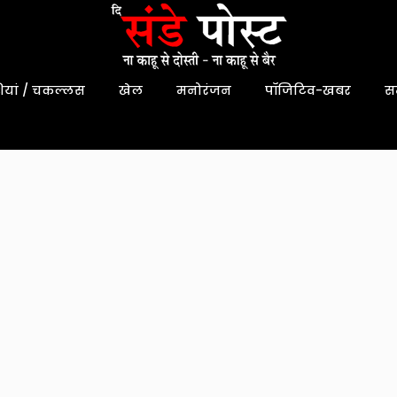
यां / चकल्लस
खेल
मनोरंजन
पॉजिटिव-खबर
स