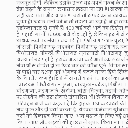
मजबूत होंगी। लेकिन इसके उलट यह अपने गठन के साथ 
बेड़ा बढ़ने के बजाय लगातार द्घटता जा रहा है। बोल्व
नहीं कर पाता और साधारण बसें तो सफर करने लायक ही 
चुका है। खराब बसों को न तो बदला जा रहा है, न ही ठीक क
दुर्द्घटनाग्रस्त हो चुकी हैं। ४०० नई बसें आने का ढिंढो
हैं। पहाड़ी मार्गों पर ६०० बसें दौड़ रही हैं, लेकिन इसमें 
अधिक रूटों पर सेवाएं बंद पड़ी हैं। पिथौरागढ़-धारचूल
जौरासी, पिथौरागढ़-मदकोट, पिथौरागढ़-राईआगर, टन
पिथौरागढ़-पीपली, पिथौरागढ़-मुनस्यारी, पिथौरागढ़-द
समय से बंद पड़ी हैं। इसके अलावा कई आंतरिक रूटों मे
सेवाओं से वंचित हों तो फिर नए को कौन पूछे। विगत स
हो पाई। चार दशक पूर्व ओगला में बनने वाला डिपो स
के विपरीत कम हैं। डिपो में टायरों व स्पेयर पार्ट्स
ग्वालदम, पिथौरागढ़-गुरना, धारचूला-बरेली, पिथौरा
चौड़मन्या, मड़मानले-खटीमा, बांस-बिछुवा, बड़ावे-बरेल
पर रोडवेज की बस सेवाएं संचालित थी। लेकिन विगत कई साल
परिवहन मंत्री का कहना है कि ड्राइवर एवं कंडक्टरों क
सच कुछ और ही बयां करता है। रोडवेज कर्मचारी यूनियन ल
बसों को डिजाइन किया जाए। आय बढ़ाने के लिए बड़े शहर
किया जाए और सड़कों की हालत में सुधार किया जाय। रोड