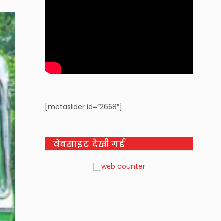
[metaslider id=”2668″]
वेबसाइट देखी गई