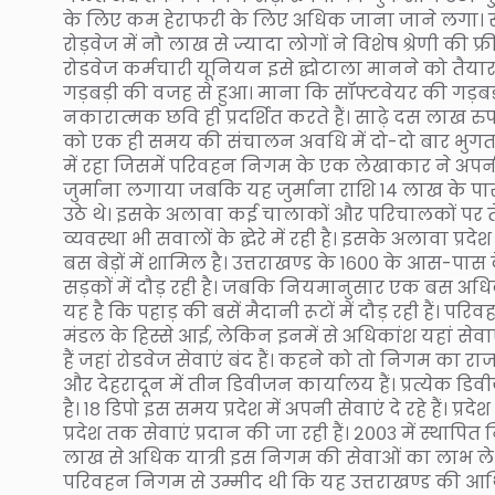
के लिए कम हेराफरी के लिए अधिक जाना जाने लगा। स्थापना
रोड़वेज में नौ लाख से ज्यादा लोगों ने विशेष श्रेणी की 
रोडवेज कर्मचारी यूनियन इसे द्घोटाला मानने को तैयार
गड़बड़ी की वजह से हुआ। माना कि सॉफ्टवेयर की गड़बड़ी 
नकारात्मक छवि ही प्रदर्शित करते हैं। साढ़े दस लाख रुपए 
को एक ही समय की संचालन अवधि में दो-दो बार भुगतान 
में रहा जिसमें परिवहन निगम के एक लेखाकार ने अपनी
जुर्माना लगाया जबकि यह जुर्माना राशि १४ लाख के पा
उठे थे। इसके अलावा कई चालाकों और परिचालकों पर त
व्यवस्था भी सवालों के द्घेरे में रही है। इसके अलावा प्
बस बेड़ों में शामिल है। उत्तराखण्ड के १६०० के आस-पास 
सड़कों में दौड़ रही है। जबकि नियमानुसार एक बस अधिक
यह है कि पहाड़ की बसें मैदानी रूटों में दौड़ रही हैं। प
मंडल के हिस्से आई, लेकिन इनमें से अधिकांश यहां सेवाएं 
हैं जहां रोडवेज सेवाएं बंद हैं। कहने को तो निगम का र
और देहरादून में तीन डिवीजन कार्यालय हैं। प्रत्येक डि
है। १८ डिपो इस समय प्रदेश में अपनी सेवाएं दे रहे हैं। प्र
प्रदेश तक सेवाएं प्रदान की जा रही हैं। २००३ में स्था
लाख से अधिक यात्री इस निगम की सेवाओं का लाभ ले र
परिवहन निगम से उम्मीद थी कि यह उत्तराखण्ड की आर्थि