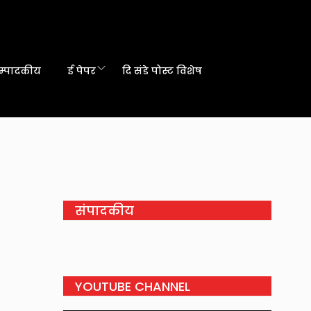
म्पादकीय
ई पेपर
दि संडे पोस्ट विशेष
संपादकीय
YOUTUBE CHANNEL