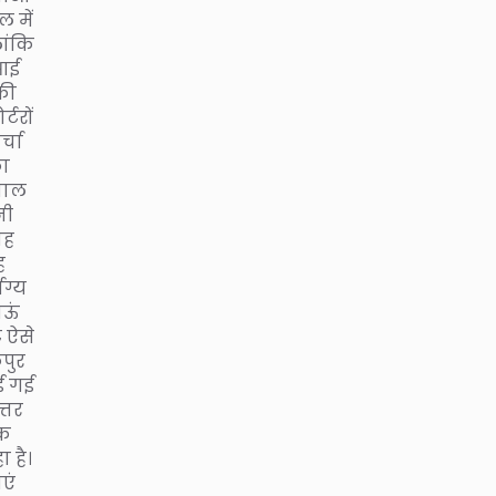
ल में
लांकि
 आई
की
्टरों
्चा
का
सवाल
नी
यह
ह
ाग्य
ाऊं
ट ऐसे
कपुर
ाई गई
त्तर
एक
 है।
एं