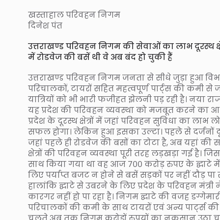
खस्ताहाल परिवहन निगम
दिनेश पंत
उत्तराखण्ड परिवहन निगम की सेवाओं का लाभ दूरस्थ क्षेत्र
में रोडवेज की बसें थी वे अब बंद हो चुकी हैं
उत्तराखण्ड परिवहन निगम जनता से सीधे जुड़ा हुआ विभ
परिचालकों, टायरों सहित महत्वपूर्ण पार्ट्‌स की कमी स
यात्रियों को भी भारी फजीहत झेलनी पड़ रही है। नया राज
यह प्रदेश की परिवहन व्यवस्था को मजबूत करने का आधर 
प्रदेश के दूरस्थ क्षेत्रों में जहां परिवहन सुविधा का लाभ
सफल होगा। लेकिन हुआ इसका उल्टा। पहले से दर्जनों दूरस्थ क्
जहां पहले ही रोडवेज की बसों का टोटा है, अब यहां की सड़
क्षेत्रों की परिवहन व्यवस्था पूरी तरह लड़खड़ा गई है। ज
साथ किया गया था वह आज ७०० करोड़ रुपए के द्घाटे में
लिए पर्याप्त बजट न होने से बसें सड़कों पर नहीं दौड़ पा 
हालांकि द्घाटे से उबरने के लिए प्रदेश के परिवहन मंत
कारगर नहीं हो पा रहा है। निगम द्घाटे की वजह डग्गेम
परिचालकों की कमी के साथ टायरों एवं अन्य पार्ट्स की
चलते अब तक निगम करोड़ों रुपयों का नुकसान उठा चुक