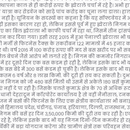
 काल से ही करोड़ों रुपए के द्घोटाले चर्चा में रहे हैं। अभी हा
फ्री यात्रा कर रोडवेज को साढ़े पांच करोड़ का चूना लगा डाला। हा
 नहीं है। यूनियन के सदस्यों का कहना है कि यह सॉफ्टवेयर में
इसका कारण रहा हो, लेकिन इससे पूर्व में हुए द्घोटाले निगम 
का बिल द्घोटाला भी काफी चर्चा में रहा था, जिसमें तीन ट्रांसपोर
कर दिया गया। इसी तरह २०१५ में हुआ पेनाल्टी द्घोटाला भी चर
 मर्जी से फिटनेस टैक्स के तकरीबन १२२ मामलों में ४५ हजार 
र थी। वर्ष २०१६ में १०० करोड़ रुपए की मद से बस खरीद पर भी 
ेल बेचने जैसे आरोप भी लगते रहे हैं। निगम की कमजोर निगरा
रदेश में हर दूसरे दिन एक बस कंडम हो रही है, लेकिन इसके बाद भी 
के बस बेडे में ३०० बसें कंडम हो चुकी हैं। लेकिन इसके बाद भी य
तम ६ वर्ष और ८ लाख किमी. की दूरी ही तय कर सकती है। दुर्भ
रिवहन निगम को जो ४८० बसें मिली थी उसमें से अकेले १८० बसें कुम
नहीं दे पा रही हैं। जिसके चलते कुमाऊं क्षेत्र के ७० से अधिक रू
ाजधानी देहरादून में कॉरपोरेट कार्यालय है तो वहीं नैनीताल, टन
वीजन में बसों की फिटनेस के लिए एक क्षेत्रीय कार्यशाला भी बन
देश से हिमालय प्रदेश, चंडीगढ़, पंजाब, हरियाणा, दिल्ली, राजस्थान, उ
पित निगम की बसें हर दिन ३,५०,००० किमी की दूरी तय कर रही हैं। 
हे हैं, लेकिन इसके बाद भी यह निगम दिनों-दिन कमजोर हो रहा
की में बड़ा योगदान करेगा और ग्रामीण क्षेत्रों तक परिवहन सेवा