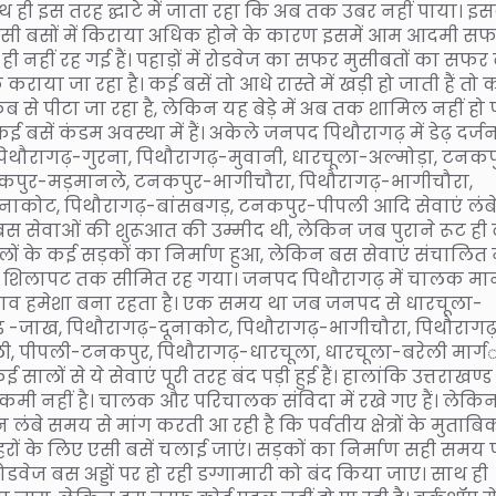
ही इस तरह द्घाटे में जाता रहा कि अब तक उबर नहीं पाया। इ
ो जैसी बसों में किराया अधिक होने के कारण इसमें आम आदमी स
नहीं रह गई हैं। पहाड़ों में रोडवेज का सफर मुसीबतों का सफर
राया जा रहा है। कई बसें तो आधे रास्ते में खड़ी हो जाती हैं तो
रा कब से पीटा जा रहा है, लेकिन यह बेड़े में अब तक शामिल नहीं हो 
से कई बसें कंडम अवस्था में हैं। अकेले जनपद पिथौरागढ़ में डेढ़ दर्ज
ा, पिथौरागढ़-गुरना, पिथौरागढ़-मुवानी, धारचूला-अल्मोड़ा, टनकप
कपुर-मड़मानले, टनकपुर-भागीचौरा, पिथौरागढ़-भागीचौरा,
ूनाकोट, पिथौरागढ़-बांसबगड़, टनकपुर-पीपली आदि सेवाएं लंब
ं बस सेवाओं की शुरूआत की उम्मीद थी, लेकिन जब पुराने रूट ही
ालों के कई सड़कों का निर्माण हुआ, लेकिन बस सेवाएं संचालित 
िर्फ शिलापट तक सीमित रह गया। जनपद पिथौरागढ़ में चालक मा
 का अभाव हमेशा बना रहता है। एक समय था जब जनपद से धारचूला-
गढ़ -जाख, पिथौरागढ़-दूनाकोट, पिथौरागढ़-भागीचौरा, पिथौराग
ी, पीपली-टनकपुर, पिथौरागढ़-धारचूला, धारचूला-बरेली मार्गर्
ों से ये सेवाएं पूरी तरह बंद पड़ी हुई हैं। हालांकि उत्तराखण्ड
ी कमी नहीं है। चालक और परिचालक संविदा में रखे गए हैं। लेकि
ंबे समय से मांग करती आ रही है कि पर्वतीय क्षेत्रों के मुताबि
ों के लिए एसी बसें चलाई जाएं। सड़कों का निर्माण सही समय 
वेज बस अड्डों पर हो रही डग्गामारी को बंद किया जाए। साथ ही