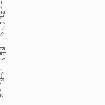
सका
फर
 बन
 कई
पाई
न से
ुर-
े
 बस
नहीं
नकों
ढ़-
ोें
 के
न
क
पर