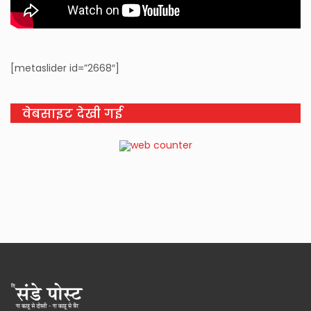
[metaslider id=”2668″]
वेबसाइट देखी गई