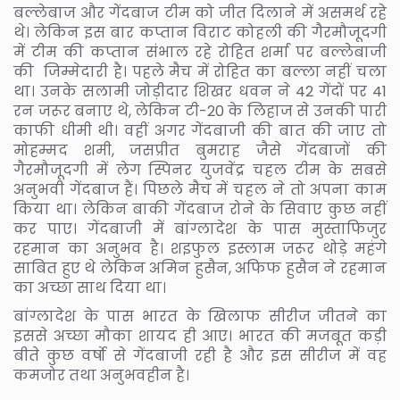
बल्लेबाज और गेंदबाज टीम को जीत दिलाने में असमर्थ रहे
थे। लेकिन इस बार कप्तान विराट कोहली की गैरमौजूदगी
में टीम की कप्तान संभाल रहे रोहित शर्मा पर बल्लेबाजी
की जिम्मेदारी है। पहले मैच में रोहित का बल्ला नहीं चला
था। उनके सलामी जोड़ीदार शिखर धवन ने 42 गेंदों पर 41
रन जरूर बनाए थे, लेकिन टी-20 के लिहाज से उनकी पारी
काफी धीमी थी। वहीं अगर गेंदबाजी की बात की जाए तो
मोहम्मद शमी, जसप्रीत बुमराह जैसे गेंदबाजों की
गैरमौजूदगी में लेग स्पिनर युजवेंद्र चहल टीम के सबसे
अनुभवी गेंदबाज हैं। पिछले मैच में चहल ने तो अपना काम
किया था। लेकिन बाकी गेंदबाज रोने के सिवाए कुछ नहीं
कर पाए। गेंदबाजी में बांग्लादेश के पास मुस्ताफिजुर
रहमान का अनुभव है। शइफुल इस्लाम जरूर थोड़े महंगे
साबित हुए थे लेकिन अमिन हुसैन, अफिफ हुसैन ने रहमान
का अच्छा साथ दिया था।
बांग्लादेश के पास भारत के खिलाफ सीरीज जीतने का
इससे अच्छा मौका शायद ही आए। भारत की मजबूत कड़ी
बीते कुछ वर्षो से गेंदबाजी रही है और इस सीरीज में वह
कमजोर तथा अनुभवहीन है।