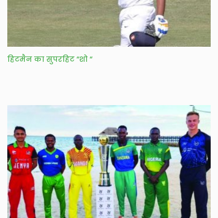
हिटमैन का सुपरहिट “शो “