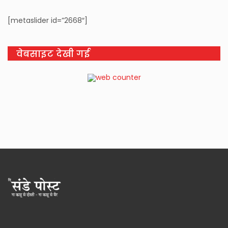
[metaslider id=”2668″]
वेबसाइट देखी गई