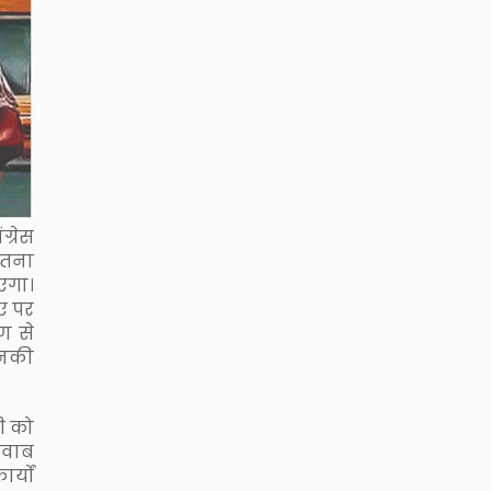
ग्रेस
ितना
एगा।
ए पर
ण से
 उनकी
दी को
जवाब
्यों