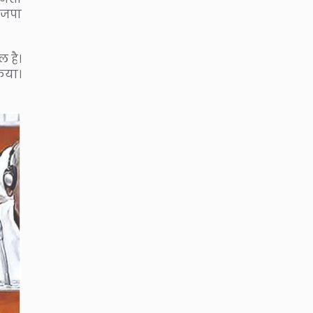
ाजपा
 है।
िया।