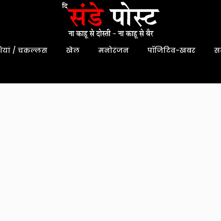
यां / चकल्लस
खेल
मनोरंजन
पॉजिटिव-खबर
स