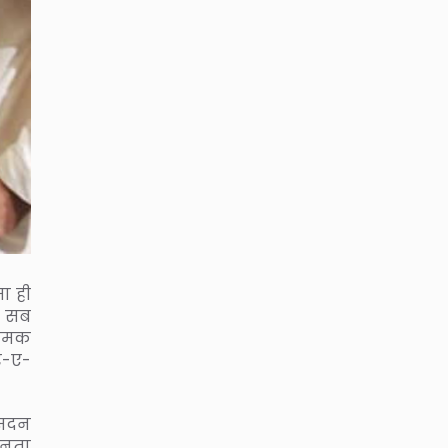
ा ही
। सब
रामक
र-ए-
 सदन
 जनता