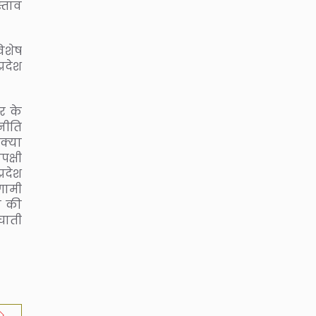
्ताव
विशेष
्रदेश
र के
नीति
क्या
क्षी
रदेश
गामी
ा की
मघाती