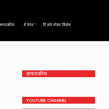
म्पादकीय
ई पेपर
दि संडे पोस्ट विशेष
संपादकीय
YOUTUBE CHANNEL