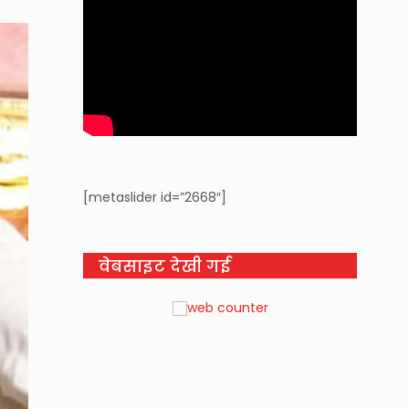
[metaslider id=”2668″]
वेबसाइट देखी गई