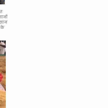
ित
ानों
िसान
 के