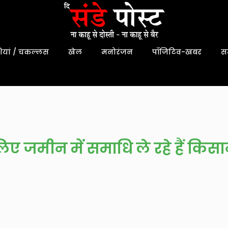
यां / चकल्लस
खेल
मनोरंजन
पॉजिटिव-खबर
स
िए जमीन में समाधि ले रहे हैं किस