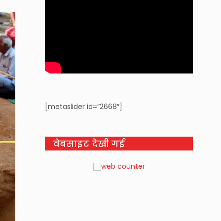
[metaslider id=”2668″]
वेबसाइट देखी गई