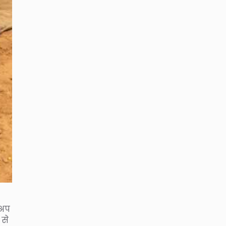
कअप
 से