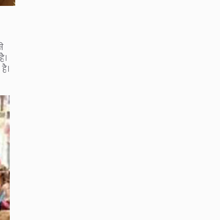
े
ै।
है।