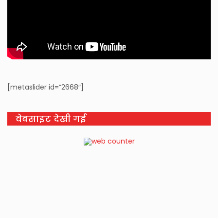
[metaslider id=”2668″]
वेबसाइट देखी गई