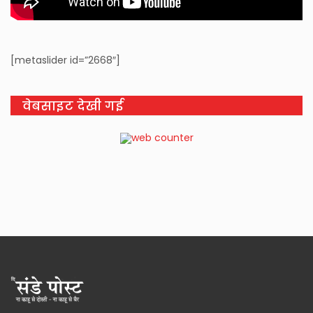
[metaslider id=”2668″]
वेबसाइट देखी गई