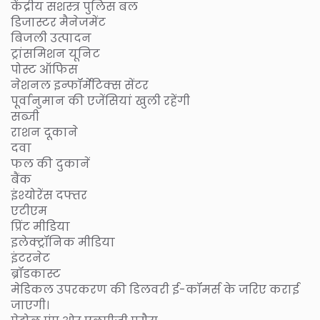
केंद्रीय सशस्त्र पुलिस बल
डिजास्टर मैनेजमेंट
बिजली उत्पादन
ट्रांसमिशन यूनिट
पोस्ट ऑफिस
नेशनल इन्फॉर्मेटिक्स सेंटर
पूर्वानुमान की एजेंसियां खुली रहेंगी
सब्जी
राशन दूकाने
दवा
फल की दुकानें
बैंक
इंश्योरेंस दफ्तर
एटीएम
प्रिंट मीडिया
इलेक्ट्रॉनिक मीडिया
इंटरनेट
ब्रॉडकास्ट
मेडिकल उपरकरण की डिलवरी ई-कॉमर्स के जरिए कराई
जाएगी।