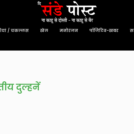
यां / चकल्लस
खेल
मनोरंजन
पॉजिटिव-खबर
स
ीय दुल्हनें