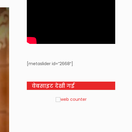
[metaslider id=”2668″]
वेबसाइट देखी गई