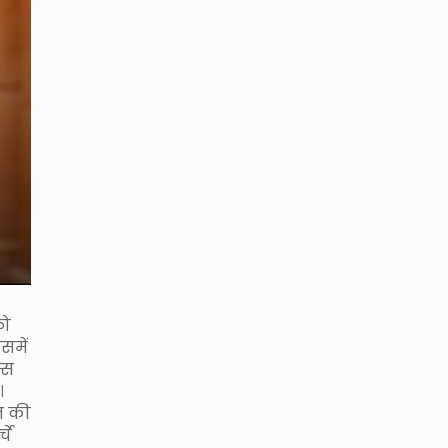
को
समें
्स
।
रत की
चे