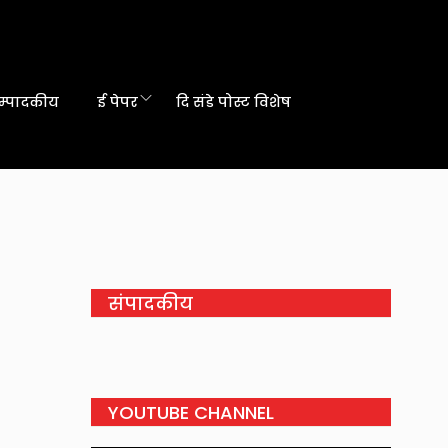
म्पादकीय
ई पेपर
दि संडे पोस्ट विशेष
संपादकीय
YOUTUBE CHANNEL