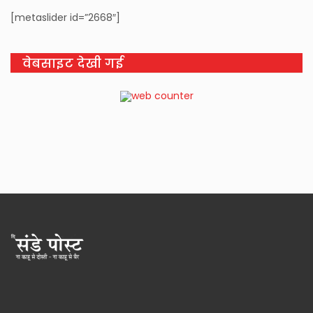
[metaslider id=”2668″]
वेबसाइट देखी गई