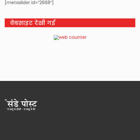
[metaslider id=”2668″]
वेबसाइट देखी गई