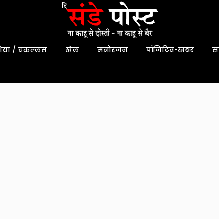
यां / चकल्लस
खेल
मनोरंजन
पॉजिटिव-खबर
स