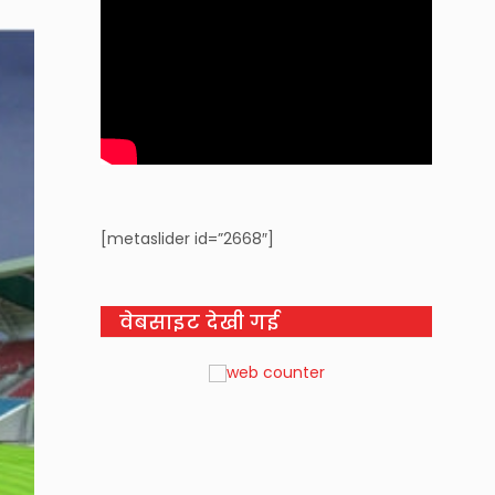
[metaslider id=”2668″]
वेबसाइट देखी गई