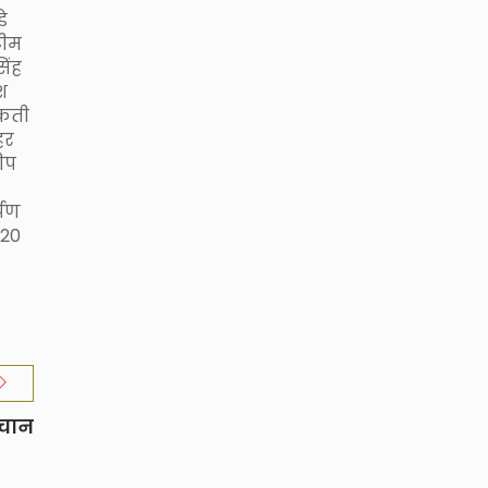
े
टीम
िंह
श
सकती
हर
ीप
्पण
-20
हचान