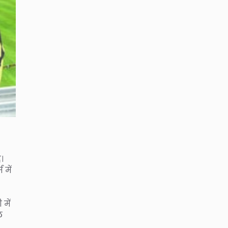
।
में
में
ल