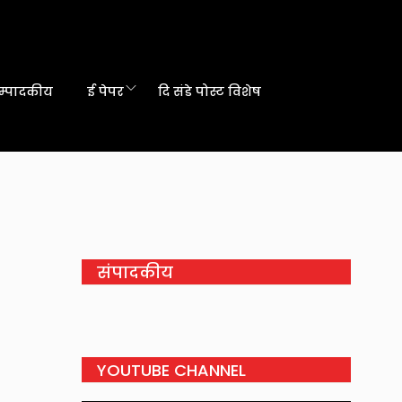
म्पादकीय
ई पेपर
दि संडे पोस्ट विशेष
संपादकीय
YOUTUBE CHANNEL