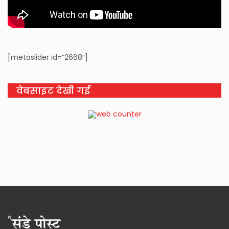
[metaslider id=”2668″]
वेबसाइट देखी गई