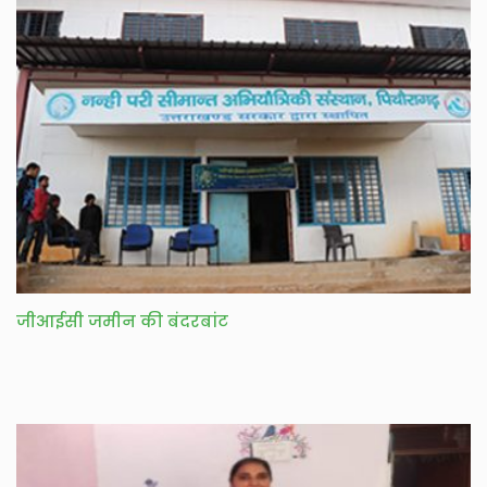
जीआईसी जमीन की बंदरबांट