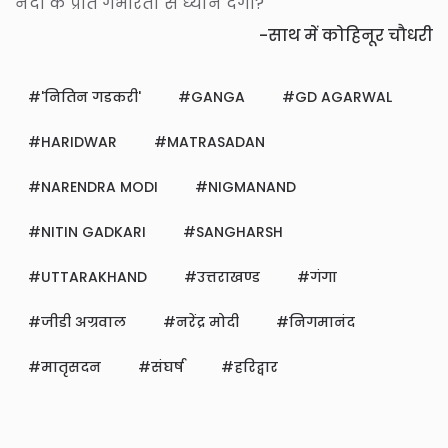
नदी के प्रति गंभीरता से ध्यान देंगी?
-साथ में कोहिनूर चौधरी
'नितिन गडकरी'
GANGA
GD AGARWAL
HARIDWAR
MATRASADAN
NARENDRA MODI
NIGMANAND
NITIN GADKARI
SANGHARSH
UTTARAKHAND
उत्तराखण्ड
गंगा
जीडी अग्रवाल
नरेंद्र मोदी
निगमानंद
मातृसदन
संघर्ष
हरिद्वार