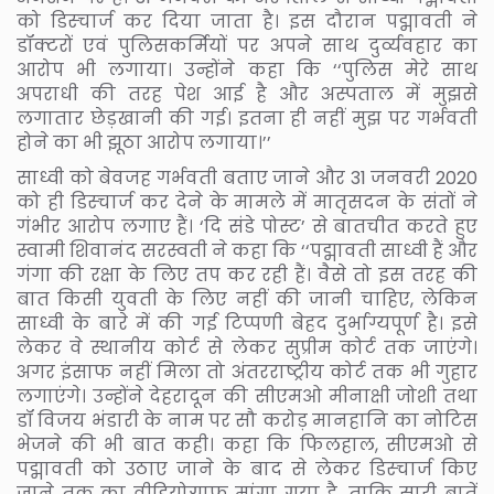
को डिस्चार्ज कर दिया जाता है। इस दौरान पद्मावती ने
डॉक्टरों एवं पुलिसकर्मियों पर अपने साथ दुर्व्यवहार का
आरोप भी लगाया। उन्होंने कहा कि ‘‘पुलिस मेरे साथ
अपराधी की तरह पेश आई है और अस्पताल में मुझसे
लगातार छेड़खानी की गई। इतना ही नहीं मुझ पर गर्भवती
होने का भी झूठा आरोप लगाया।’’
साध्वी को बेवजह गर्भवती बताए जाने और 31 जनवरी 2020
को ही डिस्चार्ज कर देने के मामले में मातृसदन के संतों ने
गंभीर आरोप लगाए हैं। ‘दि संडे पोस्ट’ से बातचीत करते हुए
स्वामी शिवानंद सरस्वती ने कहा कि ‘‘पद्मावती साध्वी हैं और
गंगा की रक्षा के लिए तप कर रही हैं। वैसे तो इस तरह की
बात किसी युवती के लिए नहीं की जानी चाहिए, लेकिन
साध्वी के बारे में की गई टिप्पणी बेहद दुर्भाग्यपूर्ण है। इसे
लेकर वे स्थानीय कोर्ट से लेकर सुप्रीम कोर्ट तक जाएंगे।
अगर इंसाफ नहीं मिला तो अंतरराष्ट्रीय कोर्ट तक भी गुहार
लगाएंगे। उन्होंने देहरादून की सीएमओ मीनाक्षी जोशी तथा
डॉ विजय भंडारी के नाम पर सौ करोड़ मानहानि का नोटिस
भेजने की भी बात कही। कहा कि फिलहाल, सीएमओ से
पद्मावती को उठाए जाने के बाद से लेकर डिस्चार्ज किए
जाने तक का वीडियोग्राफ मांगा गया है, ताकि सारी बातें