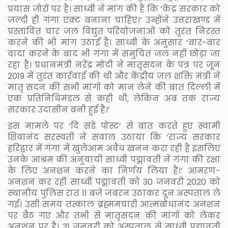
प्रयास जोरों पर है। साध्वी ने मांग की है कि ‘केंद्र सरकार को
जल्दी ही गंगा एक्ट बनाना चाहिए।’ उन्होंने उत्तराखण्ड में
प्रस्तावित चार जल विद्युत परियोजनाओं को तुरंत निरस्त
करने की भी मांग उठाई है। साध्वी के अनुसार ‘बार-बार
वादा करने के बाद भी गंगा में समुचित जल नहीं छोड़ा जा
रहा है। प्रधानमंत्री नरेंद्र मोदी ने मातृसदन के पत्र पर जून
2019 में तुरंत कार्रवाई की थी और केंद्रीय जल शक्ति मंत्री ने
मातृ सदन की सभी मांगों को मान लेने की बात दिल्ली में
एक प्रतिनिधिमंडल से कही थी, लेकिन अब तक राज्य
सरकार उदासीन बनी हुई है।’
इस मामले पर ‘दि संडे पोस्ट’ से बात करते हुए स्वामी
शिवानंद सरस्वती ने सवाल उठाया कि ‘राज्य सरकार
हरिद्वार में गंगा में खुलेआम अवैध खनन करा रही है इसलिए
उनके आश्रम की अनुयायी साध्वी पद्मावती ने गंगा की रक्षा
के लिए अनशन करने का निर्णय लिया है।’ आमरण-
अनशन कर रहीं साध्वीं पद्मावती को 30 जनवरी 2020 को
स्थानीय पुलिस रात 11 बजे जबरन उठाकर दून अस्पताल ले
गई। उसी समय तत्काल ब्रह्ममचारी आत्मबोधानंद अनशन
पर बैठ गए और तभी से मातृसदन की मांगों को लेकर
अनशन पर हैं। 31 जनवरी को अस्पताल से साध्वी पद्मावती