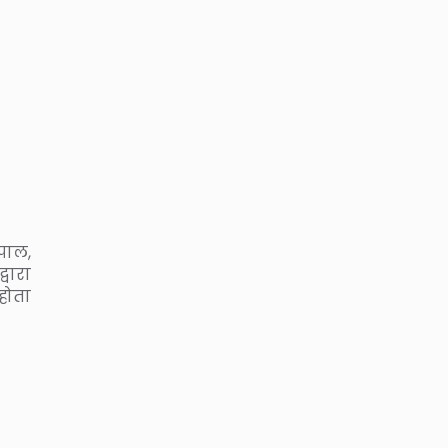
ेपाल,
वारा
होता