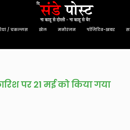
यां / चकल्लस
खेल
मनोरंजन
पॉजिटिव-खबर
स
ी सिफ़ारिश पर 21 मई को किया गया