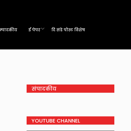
म्पादकीय
ई पेपर
दि संडे पोस्ट विशेष
संपादकीय
YOUTUBE CHANNEL