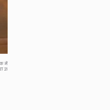
 में
ा 21