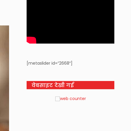
[metaslider id=”2668″]
वेबसाइट देखी गई