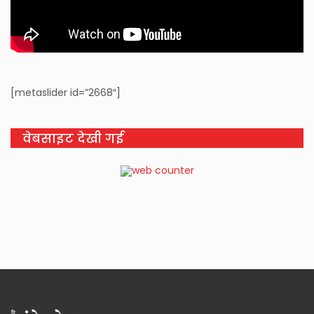
[metaslider id=”2668″]
वेबसाइट देखी गई