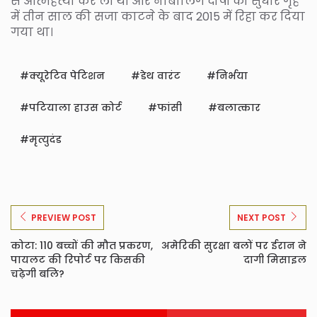
से आत्महत्या कर ली थी और नाबालिग दोषी को सुधार गृह
में तीन साल की सजा काटने के बाद 2015 में रिहा कर दिया
गया था।
क्यूरेटिव पेटिशन
डेथ वारंट
निर्भया
पटियाला हाउस कोर्ट
फांसी
बलात्कार
मृत्युदंड
PREVIEW POST
NEXT POST
कोटा: 110 बच्चों की मौत प्रकरण,
अमेरिकी सुरक्षा बलों पर ईरान ने
पायलट की रिपोर्ट पर किसकी
दागी मिसाइल
चढ़ेगी बलि?