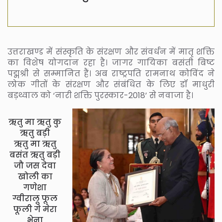
उत्तराखण्ड में संस्कृति के संरक्षण और संवर्धन में मातृ शक्ति
का विशेष योगदान रहा है। जागर गायिका बसंती बिष्ट
पद्मश्री से सम्मानित हैं। अब राष्ट्रपति रामनाथ कोविंद ने
लोक गीतों के संरक्षण और संबंधित के लिए डॉ माधुरी
बड़थ्वाल को ‘नारी शक्ति पुरस्कार-2018’ से नवाजा है।
ऋतु मा ऋतु कु
ऋतु बड़ी
ऋतु मा ऋतु
बसंत ऋतु बड़ी
जौ जस देवा
खोली का
गणेशा
ग्वीरालू फूल
फूली गे मेरा
भेना