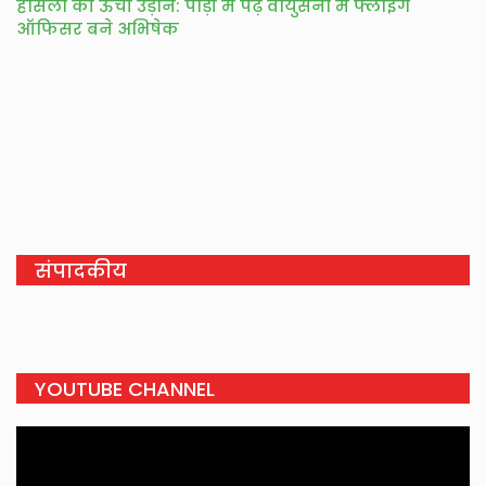
हौसलों की ऊंची उड़ान: पौड़ी में पढ़ वायुसेना में फ्लाइंग
ऑफिसर बने अभिषेक
संपादकीय
YOUTUBE CHANNEL