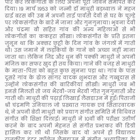
पार कर लोकगीतों के लिए अपना पूरा जीवन समर्पित कर
दिया। 19 मार्च 1953 को जन्मी डॉ माधुरी बड़थ्वाल ने महज
ढाई बरस की उम्र में अपनी ताई पार्वती देवी से घर के चूल्हे
पर लोकसंगीत के बारे में जाना और गुनगुनाया। भुवना देवी
और चंद्रमा बौ सहित गांव की अन्य महिलाओं से भी
लोकगीतों का ककहरा सीखा। लोकसंगीत के प्रति इतना
जुनून था कि अक्सर छुट्टी के दिन गांव के जंगलों में गाती
थी। उस जमाने में लड़कियों के गाने को अच्छा नहीं माना
जाता था। लेकिन जिद्द और धुन की पक्की माधुरी ने अपनी
मंजिल का सफर खुद ही तय किया। गाने की वजह से माधुरी
के माता-पिता को बहुत कुछ सुनना पड़ा था। गांव के पास
दूसरे गांव के ढोल सागर वादक शुभदास और गब्बूदास से
उन्होंने लोकसंगीत की बारिकीयां सीखी। माधुरी जब भी
इनसे मिलती तो जय भैरवी-जय भैरवी गीत गुनगुनाती और
गाती थी। माधुरी की पढ़ाई लिखाई लैंसडाउन में हुई। पिताजी
श्री चंद्रमणि उनियाल जो प्रख्यात गायक एवं सितारवादक
थे, ने अपनी बेटी माधुरी को प्रयाग संगीत समिति में विधिवत
संगीत की शिक्षा दिलाई। माधुरी ने 10वीं की परीक्षा उत्तीर्ण
करने के बाद अपनी मेहनत से संगीत प्रभाकर की डिग्री
हासिल कर ली थी जिसके बाद वो अपने ही विद्यालय
राजकीय इंटर कॉलेज लैंसडाउन में संगीत अध्यापिका के