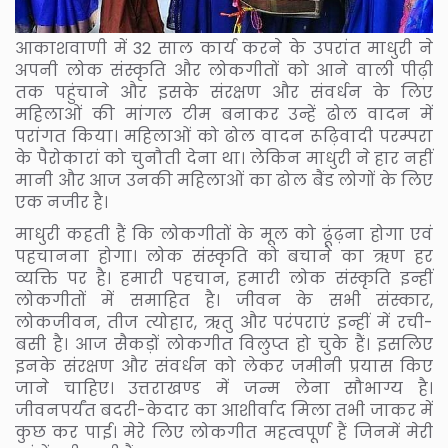
आकाशवाणी में 32 साल कार्य करने के उपरांत माधुरी ने
अपनी लोक संस्कृति और लोकगीतों को आने वाली पीढ़ी
तक पहुंचाने और इसके संरक्षण और संवर्धन के लिए
महिलाओं की मांगल टीम बनाकर उन्हें ढोल वादन में
परांगत किया। महिलाओं को ढोल वादन रूढ़िवादी परम्परा
के पैरोकारां को चुनौती देना था। लेकिन माधुरी ने हार नहीं
मानी और आज उनकी महिलाओं का ढोल बैंड लोगों के लिए
एक नजीर है।
माधुरी कहती हैं कि लोकगीतों के मूल को ढूंढ़ना होगा एवं
पहचानना होगा। लोक संस्कृति को बचाने का ऋण हर
व्यक्ति पर है। हमारी पहचान, हमारी लोक संस्कृति इन्हीं
लोकगीतों में समाहित है। जीवन के सभी संस्कार,
लोकजीवन, तीज त्योहार, ऋतु और परंपराएं इन्हीं में रची-
बसी है। आज सैकड़ों लोकगीत विलुप्त हो चुके हैं। इसलिए
इनके संरक्षण और संवर्धन को लेकर जमीनी प्रयास किए
जाने चाहिए। उत्तराखण्ड में जन्म लेना सौभाग्य है।
जीवनपर्यंत बदरी-केदार का आशीर्वाद मिला तभी जाकर में
कुछ कर पाई। मेरे लिए लोकगीत महत्वपूर्ण हैं जिनमें मेरी