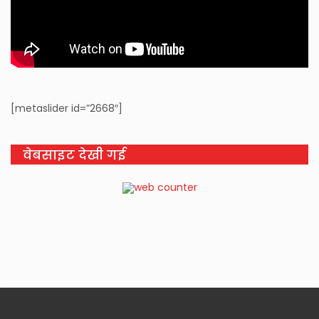
[metaslider id=”2668″]
वेबसाइट देखी गई