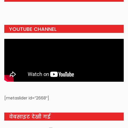
YOUTUBE CHANNEL
[metaslider id=”2668″]
वेबसाइट देखी गई