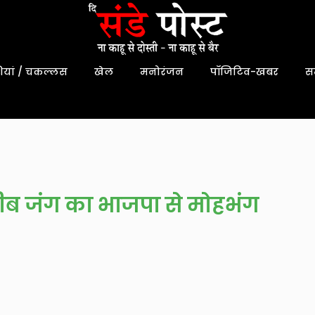
यां / चकल्लस
खेल
मनोरंजन
पॉजिटिव-खबर
स
नजीब जंग का भाजपा से मोहभंग