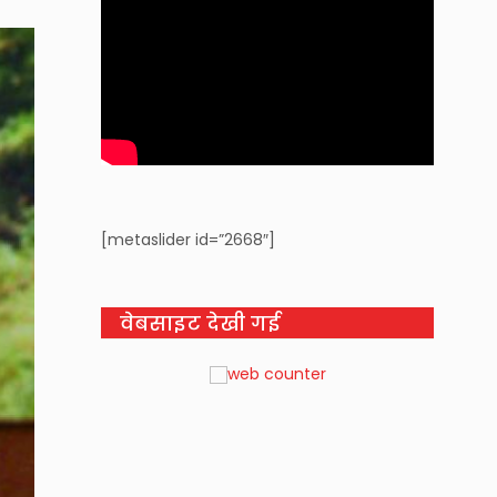
[metaslider id=”2668″]
वेबसाइट देखी गई