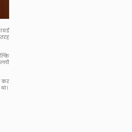
यर्ड
ी तरह
ल्कि
ल्ली
भी कर
 था।