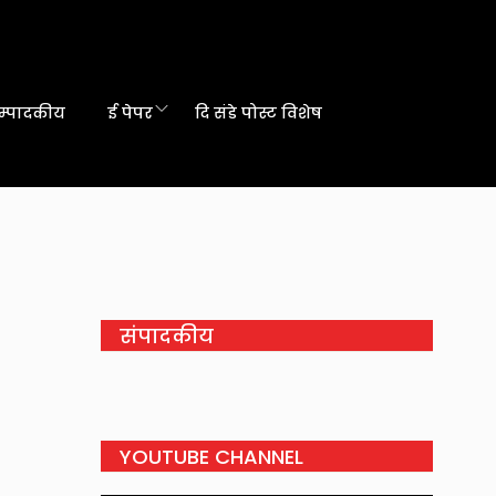
म्पादकीय
ई पेपर
दि संडे पोस्ट विशेष
संपादकीय
YOUTUBE CHANNEL