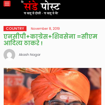
COUNTRY
November 8, 2019
एनसीपी+काग्रेस+शिवसेना =सीएम
आदित्य ठाकरे !
Akash Nagar