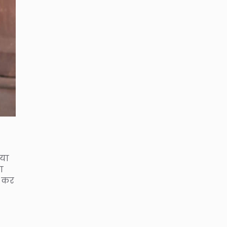
गया
ा
ी कर