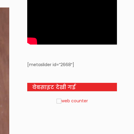
[metaslider id=”2668″]
वेबसाइट देखी गई