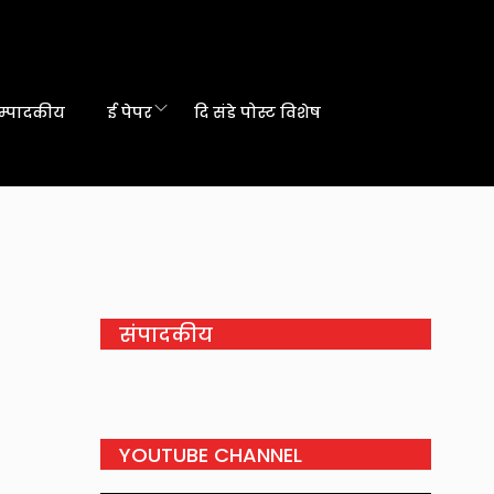
म्पादकीय
ई पेपर
दि संडे पोस्ट विशेष
संपादकीय
YOUTUBE CHANNEL