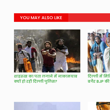
YOU MAY ALSO LIKE
शाहरुख का पता लगाने में नाकामयाब
दिल्ली में म
क्यों हो रही दिल्ली पुलिस?
बगैर BJP की