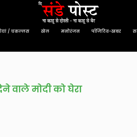
यां / चकल्लस
खेल
मनोरंजन
पॉजिटिव-खबर
स
ेने वाले मोदी को घेरा