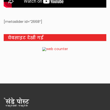
[metaslider id=”2668″]
वेबसाइट देखी गई