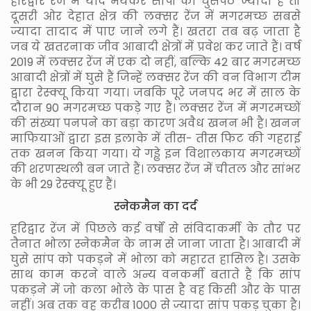
हरिद्वार रेंज में यदि भयंकर सांपों की घुसपैठ ज्यादा है तो
दूसरी ओर देहात क्षेत्र की लक्सर रेंज में मगरमच्छ सबसे
ज्यादा तादाद में पाए जाने लगे हैं। खतरा तब बढ़ जाता है
जब ये खतरनाक जीव आबादी क्षेत्रों में प्रवेश कर जाते हैं। वर्ष
2019 में लक्सर रेंज में एक दो नहीं, बल्कि 42 बार मगरमच्छ
आबादी क्षेत्रों में घुसे हैं जिन्हें लक्सर रेंज की वन विभाग टीम
द्वारा रेस्क्यू किया गया। जबकि पूरे जनपद भर में साल के
दौरान 90 मगरमच्छ पकड़े गए हैं। लक्सर रेंज में मगरमच्छों
की संख्या पनपने का बड़ा कारण अवैध खनन भी है। खनन
माफियाओं द्वारा इस इलाके में तीस- तीस फिट की गहराई
तक खनन किया गया। ये गड्ढे इन विशालकाय मगरमच्छों
की शरणस्थली बन जाते हैं। लक्सर रेंज में चीतल और सांभर
के भी 29 रेस्क्यू हुए हैं।
स्नेकमैन का दर्द
हरिद्वार रेंज में पिछले कई वर्षों से संविदाकर्मी के तौर पर
तैनात भोला स्नेकमैन के नाम से जाना जाता है। आबादी में
घुसे सांप को पकड़ने में भोला को महारत हासिल है। उसके
साथ काम करने वाले अन्य वनकर्मी बताते हैं कि सांप
पकड़ने में जो कला भोले के पास है वह किसी और के पास
नहीं। अब तक वह करीब 1000 से ज्यादा सांप पकड़ चुका है।