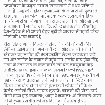
गीतों की रचना करने वाले हीरा सिंह राणा का नाम
उत्तराँखण्ड के प्रमुख गायक कलाकारो में प्रथम पंक्ति में
आता है। उन्हें लोग हीरदा कुमाऊनी के नाम से भी पुकारते
हैं। हीरदा ने रामलीला, पारंपरिक लोक उत्सव, वैवाहिक
कार्यक्रम से अपने गायन का सफ़र शुरू किया और बाद में
आकाशवाणी नजीबाबाद, दिल्ली, लखनऊ ही नहीं अपितु
देश-विदेश में भी अपनी बेहद सुरीली आवाज में पहाड़ी लोक
गीतों की धाक जमाई है।
हीरा सिंह राणा ने दिल्ली में सेल्समैन की नौकरी की।
लेकिन इसमें उनका मन नहीं लगा और इस नौकरी को
छोड़कर वह संगीत की स्कालरशिप लेकर कलकत्ता चले
गए और संगीत के संसार में पहुँच गए। इसके बाद हीरा सिंह
राणा ने उत्तराखंड के कलाकारों का दल नवयुवक केंद्र
ताड़ीखेत 1974, हिमांगन कला संगम दिल्ली 1992, पहले
ज्योली बुरुंश (1971), मानिला डांडी 1985, मनख्यु पड़यौव में
1987, के साथ उत्तराखण्ड के लोक संगीत के लिए काम
किया। इस बीच राणा जी ने कुमाउनी लोक गीतों के 6-
कैसेट ‘रंगीली बिंदी, रंगदार मुखड़ी’, सौमनो की चोरा, ढाई
विसी बरस हाई कमाला’, ‘आहा रे ज़माना’ भी निकाले। राणा
जी ने कुमाँउ संगीत को नई दिशा दी और ऊचाँई पर