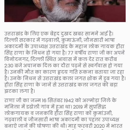
उत्तराखंड के लिए एक बेहद दुखद खबर सामने आई है।
दिल्ली सरकार में गढ़वाली, कुमाऊंनी, जौनसारी भाषा
अकादमी के उपाध्यक्ष उत्तराखंड के महान लोक गायक हीरा
सिंह राणा के निधन हो गया है। 77 वर्षीय राणा जी का अपने
विनोदनगर, दिल्ली स्थित आवास में कल देर रात करीब
2:30 बजे अचानक दिल का दौरा पढ़ने से स्वर्गवास हो गया
है। उनकी मौत का कारण हृदय गति रूकना बताया जा रहा
है। उनके निधन से उत्तराखंड कला जगत शोक में डूब गया है।
हीरा सिंह राणा के जाने से उत्तराखंड कला जगत को बड़ा
झटका लगा है।
राणा जी का जन्म 16 सितंबर 1942 को अल्मोड़ा जिले के
मनिला में डढोली गांव में हुआ था। 2019 में सुप्रसिद्ध
लोकगायक व जनकवि हीरा सिंह राणा को कुमांउनी,
गढ़वाली व जौनसारी भाषा अकादमी का पहला उपाध्यक्ष
बनाऐ जाने की घोषणा की थी। माह फरवरी 2020 मे भारत