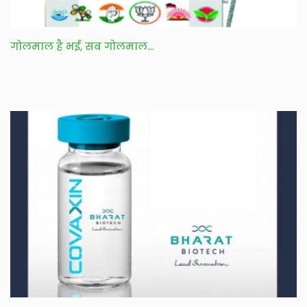
गोलमाल है भई, सब गोलमाल…