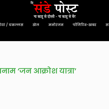
यां / चकल्लस
खेल
मनोरंजन
पॉजिटिव-खबर
स
 बनाम ‘जन आक्रोश यात्रा’