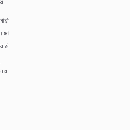
ेश
 जोड़ो
ना भी
य से
ा
 साथ