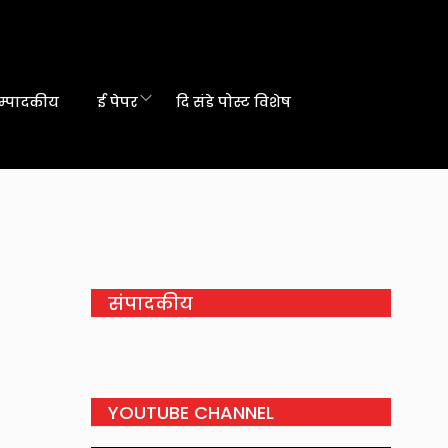
म्पादकीय
ई पेपर
दि संडे पोस्ट विशेष
संपादकीय
YOUTUBE CHANNEL