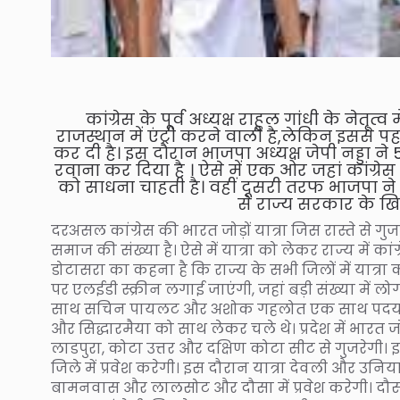
कांग्रेस के पूर्व अध्यक्ष राहुल गांधी के नेतृत
राजस्थान में एंट्री करने वाली है,लेकिन इससे पह
कर दी है। इस दौरान भाजपा अध्यक्ष जेपी नड्डा 
रवाना कर दिया है । ऐसे में एक ओर जहां कांग्रे
को साधना चाहती है। वहीं दूसरी तरफ भाजपा ने
से राज्य सरकार के खि
दरअसल कांग्रेस की भारत जोड़ों यात्रा जिस रास्ते से गु
समाज की संख्या है। ऐसे में यात्रा को लेकर राज्य में कांग्
डोटासरा का कहना है कि राज्य के सभी जिलों में यात्र
पर एलईडी स्क्रीन लगाई जाएंगी, जहां बड़ी संख्या में ल
साथ सचिन पायलट और अशोक गहलोत एक साथ पदयात्रा 
और सिद्धारमैया को साथ लेकर चले थे। प्रदेश में भारत 
लाडपुरा, कोटा उत्तर और दक्षिण कोटा सीट से गुजरेगी। इ
जिले में प्रवेश करेगी। इस दौरान यात्रा देवली और उनि
बामनवास और लालसोट और दौसा में प्रवेश करेगी। दौसा,