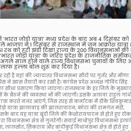
्व में ‘भारत जोड़ो यात्रा’ मध्य प्रदेश के बाद अब 4 दिसंबर को
ले भाजपा ने 1 दिसंबर से राजस्थान में जन आक्रोश यात्रा 
ने 51 रथ को हरी झंडी दिखा राज्य के 200 विधानसभाओं क
स ‘भारत जोड़ो यात्रा’ के जरिए प्रदेश के राजनीतिक समीक
 अगले साल होने वाले राज्य विधानसभा चुनावों के लिए 
लाफ हल्ला बोल शुरू कर दिया है।
जर रही है वहां की ज्यादातर विधानसभा सीटों पर गुर्जर और मीणा
रेस ने खास तैयारी कर रखी है। कांग्रेस प्रदेश अध्यक्ष गोविंद सिंह
ा का सीधा प्रसारण किया जाएगा। राजस्थान के हर जिले के मुख्य
ोगों के बैठने की व्यवस्था भी की जाएगी। इसके अलावा राहुल गांध
करते नजर आएंगे, जिस तरह से कर्नाटक में डीके शिवकुमा
जोड़ो यात्रा झालावाड़ की झालरापाटन, कोटा की रामगंज मंडी,
सके बाद यह यात्रा बूंदी जिले की केशोरायपाटन से होते हुए टोंक
यारा विधानसभा क्षेत्र से गुजरेगी। सवाई माधोपुर विधानसभा इलाक
 लालसोट, सिकराय और बांदीकुई विधानसभा क्षेत्र से होते हुए