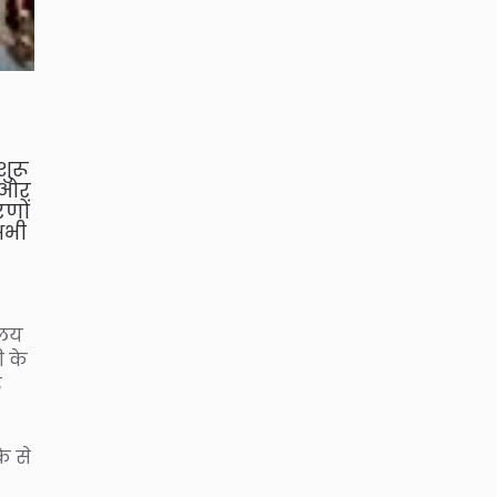
शुरू
ी ओर
रणों
अभी
ालय
ी के
र
े से