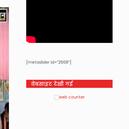
[metaslider id=”2668″]
वेबसाइट देखी गई