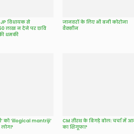
 BJP विधायक से
जानवरों के लिए भी बनी कोरोना
 50 लाख न देने पर छवि
वैक्सीन
की धमकी
ी’ को ‘illogical mantriji’
CM तीरथ के बिगड़े बोल: चर्चा में आ
ैं लोग?
का शिगूफा?