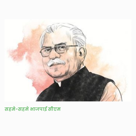
सहमे-सहमे भाजपाई सीएम