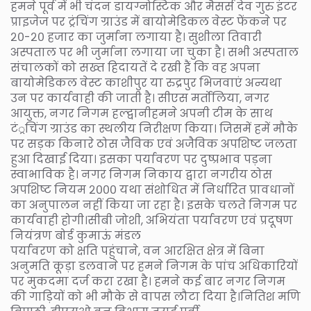
हमने पूर्व में भी चंदन डायग्नोस्टिक और मैसर्स देव गुरु इंटर
प्राइजेज पर ट्रंचिंग ग्राउंड में बायोमेडिकल वेस्ट फेंकने पर
२०-२० हजार का जुर्माना लगाया है। सुशीला तिवारी
अस्पताल पर भी जुर्माना लगाया जा चुका है। सभी अस्पताल
संचालकों को सख्त हिदायतें दे रखी हैं कि वह अपना
बायोमेडिकल वेस्ट काशीपुर या रुद्रपुर भिजवाएं अन्यथा
उन पर कार्यवाही की जाती है। सीएस मर्तोलिया, नगर
आयुक्त, नगर निगम हल्द्वानीहमने अपनी टीम के साथ
टं्रचिंग ग्राउंड का स्थलीय निरीक्षण किया। जिसमें हमें मौके
पर सड़क किनारे ठोस जैविक एवं अजैविक अपशिष्ट जलता
हुआ दिखाई दिया। इसका पर्यावरण पर दुष्प्रभाव पड़ना
स्वाभाविक है। नगर निगम निकाय द्वारा नगरीय ठोस
अपशिष्ट नियम २००० यथा संशोधित में निर्धारित प्रावधानों
का अनुपालन नहीं किया जा रहा है। इसके चलते निगम पर
कार्यवाही होगी।सीबी जोशी, अभियंता पर्यावरण एवं प्रदूषण
नियंत्रण बोर्ड कुमाऊं मंडल
पर्यावरण को क्षति पहुंचाने, वन आरक्षित क्षेत्र में बिना
अनुमति कूड़ा डलवाने पर हमने निगम के पांच अधिकारियों
पर मुकदमा दर्ज करा रखा है। हमने कई बार नगर निगम
की गाड़ियों को भी मौके से वापस लौटा दिया है।नितिश मणि