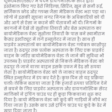
यूके०४सीए५८०७ में चंदन डायगनोस्टिक सेंटर द्वारा
इस्तेमाल किए गए ढेरों निडिल्स, सिरिंज, खून से सनी रूई,
सर्जिकल ब्लेड और ग्लव्स जैसा मेडिकल वेस्ट भरा पड़ा था।
लोगों ने इसकी सूचना नगर निगम के अधिकारियों को दी
और आगे से ऐसा न करने की चेतावनी भी दी। निगमों के
कागजों में देखें तो सुशीला तिवारी और बेस अस्पताल का
बायोमेडिकल वेस्ट सुशीला तिवारी के पास बने स्वामीराम
कैंसर इंस्टीट्यूट में लगे इन्सुलेटर में जाता है। साथ ही
प्राइवेट अस्पतालों का बायोमेडिकल वेस्ट ग्लोबल काशीपुर
जाता है। रुद्रपुर तक प्रत्येक अस्पताल के लिए एक प्राइवेट
वाहन के जरिए बायोमेडिकल वेस्ट ले जाने की सुविधा भी
उपलब्ध है। प्राइवेट अस्पतालों से निकले मेडिकल वेस्ट को
रुद्रपुर ले जाने वाला वाहन इसके एवज में डेढ़ सौ रुपया
लेता है। बायोमेडिकल वेस्ट को ले जाकर वाहन रुद्रपुर
स्थित इन्सुलेटर में डंप कर देते हैं। कुछ दिन तो यह प्रक्रिया
चली। लेकिन बताया जाता है कि हजारों रुपया प्रतिदिन देने
से बचने के लिए प्राइवेट अस्पताल और डायगनोस्टिक सेंटर
मालिकों ने ट्रंचिंग ग्राउंड पर ही कूड़ा फिंकवाना शुरू कर
दिया है। बायो मेडिकल वेस्ट को कूड़े की गाड़ियों में नीचे भर
दिया जाता है। उसके बाद उसे ट्रंचिंग ग्राउंड पर कूड़े के ढेर में
खपा दिया जाता है।