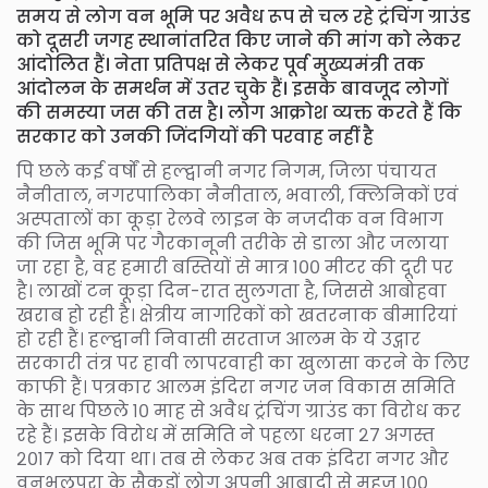
समय से लोग वन भूमि पर अवैध रूप से चल रहे ट्रंचिंग ग्राउंड
को दूसरी जगह स्थानांतरित किए जाने की मांग को लेकर
आंदोलित हैं। नेता प्रतिपक्ष से लेकर पूर्व मुख्यमंत्री तक
आंदोलन के समर्थन में उतर चुके हैं। इसके बावजूद लोगों
की समस्या जस की तस है। लोग आक्रोश व्यक्त करते हैं कि
सरकार को उनकी जिंदगियों की परवाह नहीं है
पि छले कई वर्षों से हल्द्वानी नगर निगम, जिला पंचायत
नैनीताल, नगरपालिका नैनीताल, भवाली, क्लिनिकों एवं
अस्पतालों का कूड़ा रेलवे लाइन के नजदीक वन विभाग
की जिस भूमि पर गैरकानूनी तरीके से डाला और जलाया
जा रहा है, वह हमारी बस्तियों से मात्र १०० मीटर की दूरी पर
है। लाखों टन कूड़ा दिन-रात सुलगता है, जिससे आबोहवा
खराब हो रही है। क्षेत्रीय नागरिकों को खतरनाक बीमारियां
हो रही हैं। हल्द्वानी निवासी सरताज आलम के ये उद्गार
सरकारी तंत्र पर हावी लापरवाही का खुलासा करने के लिए
काफी हैं। पत्रकार आलम इंदिरा नगर जन विकास समिति
के साथ पिछले १० माह से अवैध ट्रंचिंग ग्राउंड का विरोध कर
रहे हैं। इसके विरोध में समिति ने पहला धरना २७ अगस्त
२०१७ को दिया था। तब से लेकर अब तक इंदिरा नगर और
वनभूलपुरा के सैकड़ों लोग अपनी आबादी से महज १००