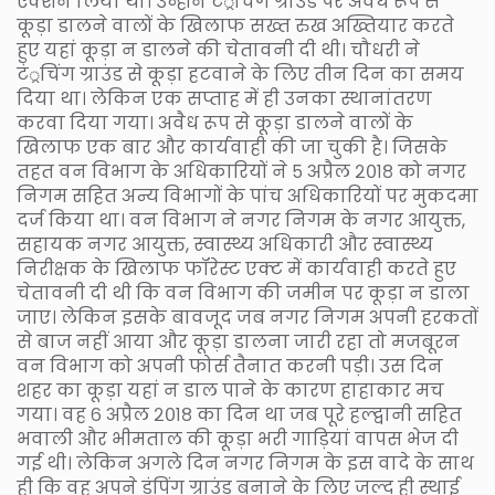
एक्शन लिया था। उन्होंने टं्रचिंग ग्राउंड पर अवैध रूप से
कूड़ा डालने वालों के खिलाफ सख्त रुख अख्तियार करते
हुए यहां कूड़ा न डालने की चेतावनी दी थी। चौधरी ने
टं्रचिंग ग्राउंड से कूड़ा हटवाने के लिए तीन दिन का समय
दिया था। लेकिन एक सप्ताह में ही उनका स्थानांतरण
करवा दिया गया। अवैध रूप से कूड़ा डालने वालों के
खिलाफ एक बार और कार्यवाही की जा चुकी है। जिसके
तहत वन विभाग के अधिकारियों ने ५ अप्रैल २०१८ को नगर
निगम सहित अन्य विभागों के पांच अधिकारियों पर मुकदमा
दर्ज किया था। वन विभाग ने नगर निगम के नगर आयुक्त,
सहायक नगर आयुक्त, स्वास्थ्य अधिकारी और स्वास्थ्य
निरीक्षक के खिलाफ फॉरेस्ट एक्ट में कार्यवाही करते हुए
चेतावनी दी थी कि वन विभाग की जमीन पर कूड़ा न डाला
जाए। लेकिन इसके बावजूद जब नगर निगम अपनी हरकतों
से बाज नहीं आया और कूड़ा डालना जारी रहा तो मजबूरन
वन विभाग को अपनी फोर्स तैनात करनी पड़ी। उस दिन
शहर का कूड़ा यहां न डाल पाने के कारण हाहाकार मच
गया। वह ६ अप्रैल २०१८ का दिन था जब पूरे हल्द्वानी सहित
भवाली और भीमताल की कूड़ा भरी गाड़ियां वापस भेज दी
गई थी। लेकिन अगले दिन नगर निगम के इस वादे के साथ
ही कि वह अपने डंपिंग ग्राउंड बनाने के लिए जल्द ही स्थाई