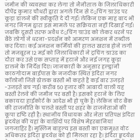
जमीन की व्यवस्था कर लेगा तो नैनीताल के जिलाधिकारी
दीपेंद्र कुमार चौधरी द्वारा अगले दिन से टं्रचिंग ग्राउंड पर
कूड़ा डालने की स्वीकूति दे दी गई। लेकिन एक माह बाद भी
नगर निगम द्वारा इस मामले पर सक्रियता नहीं दिखाई गई।
जबकि दूसरी तरफ अवैध टं्रचिंग ग्राउंड को लेकर धरने पर
बैठे लोगों ने धरना-प्रदर्शन को आमरण अनशन में तब्दील
कर दिया। कई अनशन कर्मियों की हालत खराब होने लगी
तो मजबूरन १२ मई को जिलाधिकारी ने ट्रचिंग ग्राउंड का
दौरा कर उसे एक सप्ताह में हटाने और नई जगह कूड़ा
डालने के निर्देश दिए। जानकारी के अनुसार हल्द्वानी
काठगोदाम बाईपास के नजदीक स्थित इंदिरा नगर
कॉलोनी जिसे ढोलक बस्ती भी कहते हैं कई बार उजड़ते
-उजड़ते बच गई। करीब ५० हजार की आबादी वाली यह
बस्ती रेलवे की जमीन पर बसी है। इसको हटाने के लिए
बकायदा हाईकोर्ट के आदेश भी हो चुके हैं। लेकिन वोट बैंक
की राजनीति के चलते बस्ती पर शहर के राजनेताओं की
कूपा दृष्टि रही है। स्थानीय विधायक और नेता प्रतिपक्ष इंदिरा
हृदयेश की यहां के वाशिंदों पर विशेष मेहरबानियां
जगजाहिर हैं। मुस्लिम बाहुल्य इस बस्ती का एकमुश्त वोट
अधिकतर इंदिरा हृदयेश को ही मिलता रहा है। इंदिरा हृदयेश