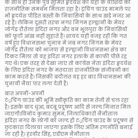
के साथ ही उनके पुत्र सुमित हृदयेश का यहां के वाशिंदों को
राजनीतिक समर्थन मिलता रहा है। ट्रंचिंग ग्राउंड मामले पर
भी हृदयेश पीड़ित बस्ती के निवासियों के साथ खड़े नजर आ
रहे हैं। लेकिन दूसरी तरफ नगर निगम हल्द्वानी के मेयर
जोगेंद्र रौतेला इंदिरा नगर और वन भूलपुरा के निवासियों
को फूटी आंख नहीं सुहाते हैं। शायद यही वजह रही कि गत
वर्ष हुए विधानसभा चुनाव में जब नगर निगम के मेयर
जोगेंद्र रौतेला को भाजपा से हल्द्वानी विधानसभा क्षेत्र का
टिकट मिला तो वह इंदिरा नगर इलाके से काफी पीछे रह
गए थे। एक तरह से देखा जाए तो कांग्रेस नेता इंदिरा हृदयेश
के लिए इंदिरा नगर के मतदाता राजनीतिक संजीवनी का
काम करते हैं। जिसकी बदौलत वह हर बार विधानसभा की
चुनावी नैया पार लगा देती हैं।
बात अपनी-अपनी
टं्रचिंग ग्राउंड की भूमि स्वीकृति का काम तेजी से चल रहा
है। इसके बाद धुंआ, बदबू प्रदूषण आदि से जल्द निजात मिल
जाएगी।विनोद कुमार सुमन, जिलाधिकारी नैनीताल
इंदिरा नगर के लोगों को जल्द ही टं्रचिंग ग्राउंड के प्रदूषण से
छुटकारा दिलाया जाएगा इसके लिए अंतिम रणनीति बनाई
जा रही है। हरवीर सिंह, एडीएम नैनीताल