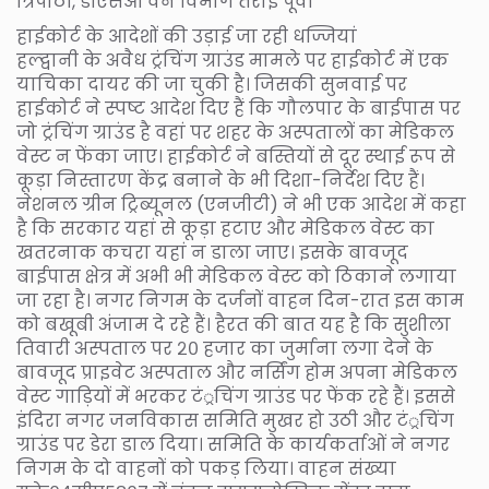
त्रिपाठी, डीएसओ वन विभाग तराई पूर्वी
हाईकोर्ट के आदेशों की उड़ाई जा रही धज्जियां
हल्द्वानी के अवैध ट्रंचिंग ग्राउंड मामले पर हाईकोर्ट में एक
याचिका दायर की जा चुकी है। जिसकी सुनवाई पर
हाईकोर्ट ने स्पष्ट आदेश दिए हैं कि गौलपार के बाईपास पर
जो ट्रंचिंग ग्राउंड है वहां पर शहर के अस्पतालों का मेडिकल
वेस्ट न फेंका जाए। हाईकोर्ट ने बस्तियों से दूर स्थाई रूप से
कूड़ा निस्तारण केंद्र बनाने के भी दिशा-निर्देश दिए हैं।
नेशनल ग्रीन ट्रिब्यूनल (एनजीटी) ने भी एक आदेश में कहा
है कि सरकार यहां से कूड़ा हटाए और मेडिकल वेस्ट का
खतरनाक कचरा यहां न डाला जाए। इसके बावजूद
बाईपास क्षेत्र में अभी भी मेडिकल वेस्ट को ठिकाने लगाया
जा रहा है। नगर निगम के दर्जनों वाहन दिन-रात इस काम
को बखूबी अंजाम दे रहे हैं। हैरत की बात यह है कि सुशीला
तिवारी अस्पताल पर २० हजार का जुर्माना लगा देने के
बावजूद प्राइवेट अस्पताल और नर्सिंग होम अपना मेडिकल
वेस्ट गाड़ियों में भरकर टं्रचिंग ग्राउंड पर फेंक रहे हैं। इससे
इंदिरा नगर जनविकास समिति मुखर हो उठी और टं्रचिंग
ग्राउंड पर डेरा डाल दिया। समिति के कार्यकर्ताओं ने नगर
निगम के दो वाहनों को पकड़ लिया। वाहन संख्या