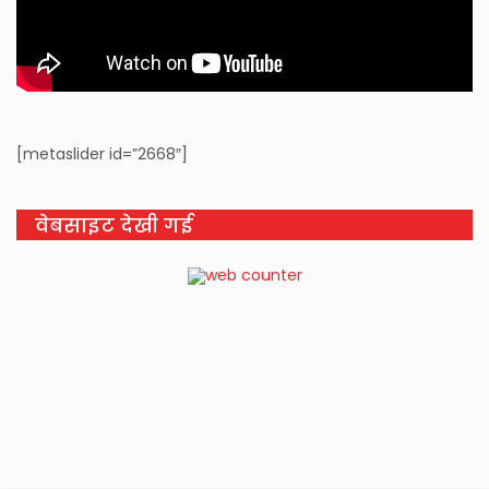
[metaslider id=”2668″]
वेबसाइट देखी गई