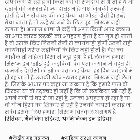
ट्रैफिकिंग हो रही है वो किस वर्ग या समुदाय से आती है ये भी
देखने की जरूरत है। ज्यादातर महिलाएं जिनकी तस्करी
होती है वो गरीब घर की लड़कियां या औरतें होती हैं। उन्हें
बेचा जाता है तो उन्हें खोजने के लिए पूरा सिस्टम नहीं
लगता है। आसान भाषा में कहें तो अगर किसी अपर क्लास
या अपर कास्ट लड़की का अपहरण होता है या गुम हो जाती
है तो उसके लिए जितनी तेजी से कार्यवाही होगी उतनी सही
कार्यवाही गरीब लड़कियों के लिए नहीं होती है। देश का
माहौल तो महिला हिंसा से जुड़ा हुआ है ही, लेकिन हमारा
सिस्टम इन ‘खोई हुई’ लड़कियों का पता लगाने में बहुत ही
कमजोर है। ऐसी लाखों लापता लड़कियां हर दिन फाइलों में
ही रह जाती हैं, उनकी खोज-खबर हमारा सिस्टम नहीं लेता
है। जिसके आधार पर कहा जा सकता है कि हमारे पास वो
सिस्टम या वो स्ट्रक्चर ही नहीं है कि जो लड़कियां खो रही हैं,
अपने मर्जी से घर से जा रही हैं, उनका अपहरण हो रहा है या
वो यौन हिंसा का शिकार हो रही हैं उनकी वापसी कराई जा
सके। इसके लिए हमारा सिस्टम बिल्कुल असमर्थ है।
रितिका, मैनेजिंग एडिटर, ‘फेमिनिज्म इन इंडिया’
केंद्रीय गृह मंत्रालय
महिला सुरक्षा कानून