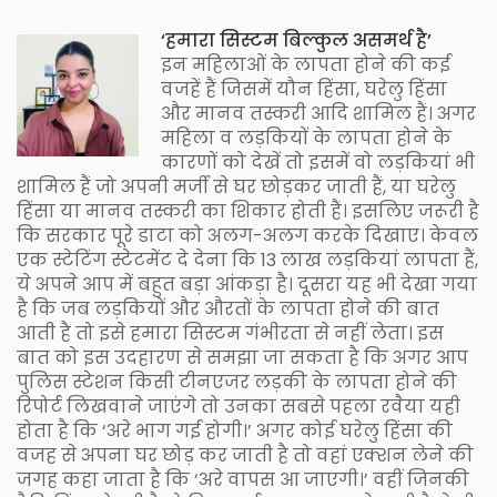
‘हमारा सिस्टम बिल्कुल असमर्थ है’
इन महिलाओं के लापता होने की कई
वजहें हैं जिसमें यौन हिंसा, घरेलु हिंसा
और मानव तस्करी आदि शामिल हैं। अगर
महिला व लड़कियों के लापता होने के
कारणों को देखें तो इसमें वो लड़कियां भी
शामिल हैं जो अपनी मर्जी से घर छोड़कर जाती हैं, या घरेलु
हिंसा या मानव तस्करी का शिकार होती हैं। इसलिए जरूरी है
कि सरकार पूरे डाटा को अलग-अलग करके दिखाए। केवल
एक स्टेटिंग स्टेटमेंट दे देना कि 13 लाख लड़कियां लापता हैं,
ये अपने आप में बहुत बड़ा आंकड़ा है। दूसरा यह भी देखा गया
है कि जब लड़कियों और औरतों के लापता होने की बात
आती है तो इसे हमारा सिस्टम गंभीरता से नहीं लेता। इस
बात को इस उदहारण से समझा जा सकता है कि अगर आप
पुलिस स्टेशन किसी टीनएजर लड़की के लापता होने की
रिपोर्ट लिखवाने जाएंगे तो उनका सबसे पहला रवैया यही
होता है कि ‘अरे भाग गई होगी।’ अगर कोई घरेलु हिंसा की
वजह से अपना घर छोड़ कर जाती है तो वहां एक्शन लेने की
जगह कहा जाता है कि ‘अरे वापस आ जाएगी।’ वहीं जिनकी