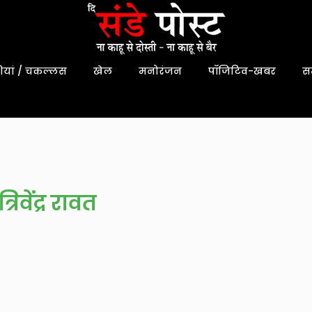
यां / चकल्लस
खेल
मनोरंजन
पॉजिटिव-खबर
स
िवेंद्र रावत