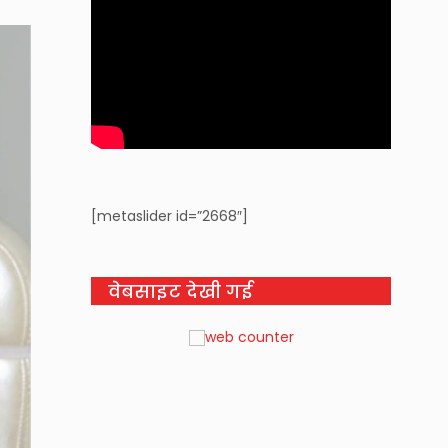
[metaslider id=”2668″]
वेबसाइट देखी गई