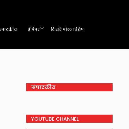
म्पादकीय
ई पेपर
दि संडे पोस्ट विशेष
संपादकीय
YOUTUBE CHANNEL