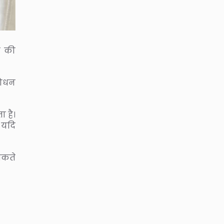
े की
शोधन
 है।
 यदि
 सकते